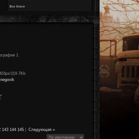
Все блоги
ография 1
303px/119.7Kb
snegovik
2
143
144
145
|
Следующая »