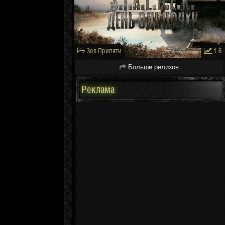
Зов Припяти
1.6
Больше релизов
Реклама