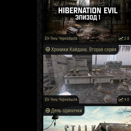
Тень Чернобыля
2.8
Хроники Кайдана. Вторая серия
Тень Чернобыля
4.0
День одиночки