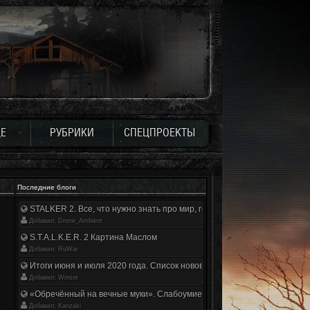
Е
РУБРИКИ
СПЕЦПРОЕКТЫ
Последние блоги
STALKER 2. Все, что нужно знать про мир, геймплей и сюжет | Разбор
Добавил: Drone_Ambient
S.T.A.L.K.E.R. 2 Картина Маслом
Добавил: RuWar
Итоги июня и июля 2020 года. Список нововведений
Добавил: Winsor
«Обречённый на вечные муки». Слабоумие и отвага
Добавил: Kanzaki