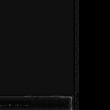
рума
|
RSS
Хостинг от
uCoz