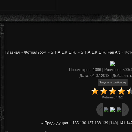
Главная
»
Фотоальбом
»
S.T.A.L.K.E.R.
»
S.T.A.L.K.E.R. Fan Art
» Фот
Просмотров
: 1086 |
Размеры
: 500x
Дата
: 04.07.2012 |
Добавил
:
Рейтинг
:
4.5
/
2
« Предыдущая
|
135
136
137
138
139
[
140
]
141
14