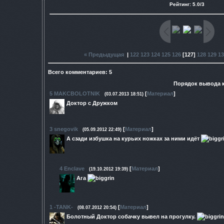
Рейтинг
:
5.0
/
3
« Предыдущая
|
122
123
124
125
126
[
127
]
128
129
13
Всего комментариев
:
5
Порядок вывода 
5
MAKCBOLOTNIK
[
Материал
]
(03.07.2013 18:51)
Доктор с Дружком
3
snegovik
[
Материал
]
(05.09.2012 22:49)
А сзади избушка на курьих ножках за ними идёт
4
Enclave
[
Материал
]
(19.10.2012 19:39)
Ага
1
-TANK-
[
Материал
]
(08.07.2012 20:54)
Болотный Доктор собачку вывел на прогулку.