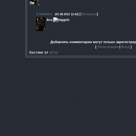
2
Simbion
[
Материал
]
(01.08.2012 12:42)
Ага
Добавлять комментарии могут только зарегистри
[
Регистрация
|
Вход
]
Хостинг от
uCoz