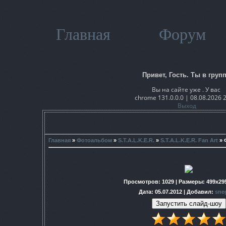
Главная
Форум
Привет, Гость. Ты в групп
Вы на сайте уже . У вас
chrome 131.0.0.0 | 08.08.2026 
Выход
Главная
»
Фотоальбом
»
S.T.A.L.K.E.R.
»
S.T.A.L.K.E.R. Fan Art
» 
Просмотров
: 1029 |
Размеры
: 499x29
Дата
: 05.07.2012 |
Добавил
:
sne