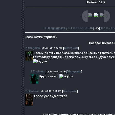
Рейтинг
:
5.0
/
3
« Предыдущая
|
111
112
113
114
115
[
116
]
117
118
11
Всего комментариев
:
3
Порядок вывода 
2
snegovik
[
Материал
]
(05.09.2012 22:38)
Тааак, что тут у нас?, ага, на право пойдёшь в карусел
контролёру придёшь, прямо по.....а ну его пойдука я лучш
3
Enclave
[
Материал
]
(19.10.2012 19:34)
Круто сказал!
1
Simbion
[
Материал
]
(01.08.2012 12:27)
Где-то уже видел такой
Добавлять комментарии могут только зарегистри