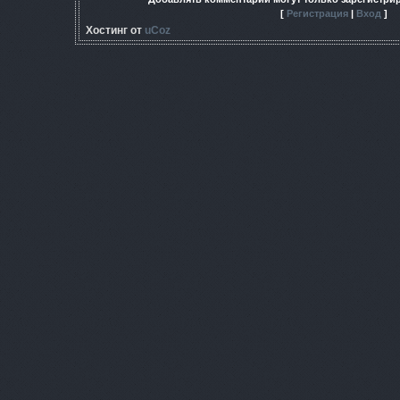
[
Регистрация
|
Вход
]
Хостинг от
uCoz