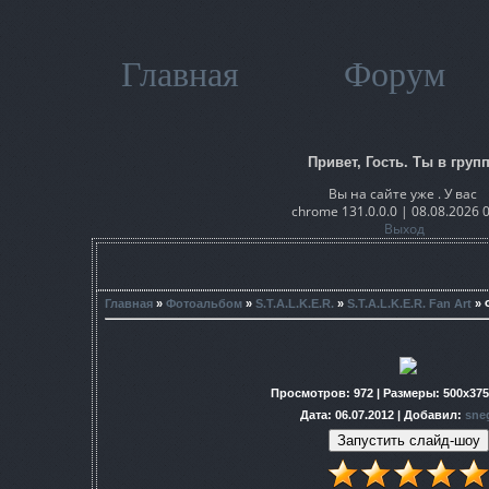
Главная
Форум
Привет, Гость. Ты в групп
Вы на сайте уже . У вас
chrome 131.0.0.0 | 08.08.2026 
Выход
Главная
»
Фотоальбом
»
S.T.A.L.K.E.R.
»
S.T.A.L.K.E.R. Fan Art
» 
Просмотров
: 972 |
Размеры
: 500x37
Дата
: 06.07.2012 |
Добавил
:
sne