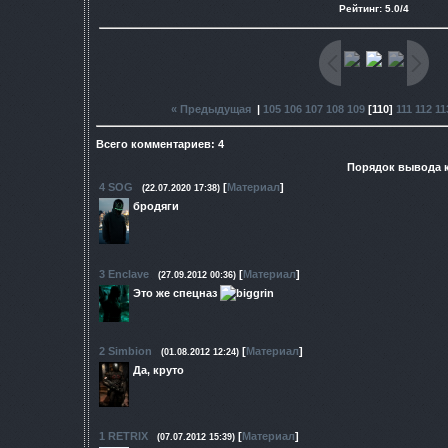
Рейтинг
:
5.0
/
4
« Предыдущая
|
105
106
107
108
109
[
110
]
111
112
11
Всего комментариев
:
4
Порядок вывода 
4
SOG
[
Материал
]
(22.07.2020 17:38)
бродяги
3
Enclave
[
Материал
]
(27.09.2012 00:36)
Это же спецназ
2
Simbion
[
Материал
]
(01.08.2012 12:24)
Да, круто
1
RETRIX
[
Материал
]
(07.07.2012 15:39)