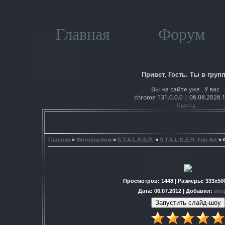
Главная
Форум
Привет, Гость. Ты в групп
Вы на сайте уже . У вас
chrome 131.0.0.0 | 06.08.2026 
Выход
Главная
»
Фотоальбом
»
S.T.A.L.K.E.R.
»
S.T.A.L.K.E.R. Fan Art
» 
Просмотров
: 1448 |
Размеры
: 333x50
Дата
: 06.07.2012 |
Добавил
:
sne