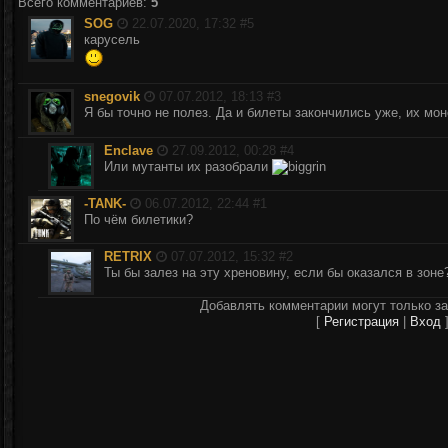
Всего комментариев
:
5
SOG
22.07.2020, 17:32 #
5
карусель
snegovik
07.07.2012, 18:13 #
3
Я бы точно не полез. Да и билеты закончились уже, их мо
Enclave
27.09.2012, 00:28 #
4
Или мутанты их разобрали
-TANK-
06.07.2012, 22:44 #
1
По чём билетики?
RETRIX
07.07.2012, 15:32 #
2
Ты бы залез на эту хреновину, если бы оказался в зон
Добавлять комментарии могут только з
[
Регистрация
|
Вход