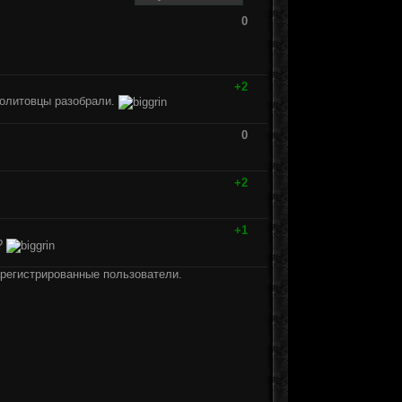
0
+2
нолитовцы разобрали.
0
+2
+1
е?
арегистрированные пользователи.
]