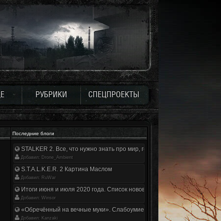
Е
РУБРИКИ
СПЕЦПРОЕКТЫ
Последние блоги
STALKER 2. Все, что нужно знать про мир, геймплей и сюжет | Разбор
Добавил: Drone_Ambient
S.T.A.L.K.E.R. 2 Картина Маслом
Добавил: RuWar
Итоги июня и июля 2020 года. Список нововведений
Добавил: Winsor
«Обречённый на вечные муки». Слабоумие и отвага
Добавил: Kanzaki