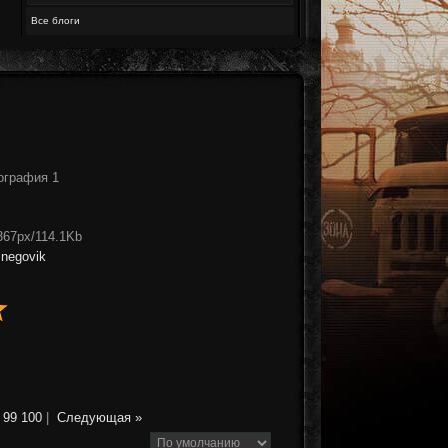
Все блоги
ография 1
367px/114.1Kb
snegovik
99
100
|
Следующая »