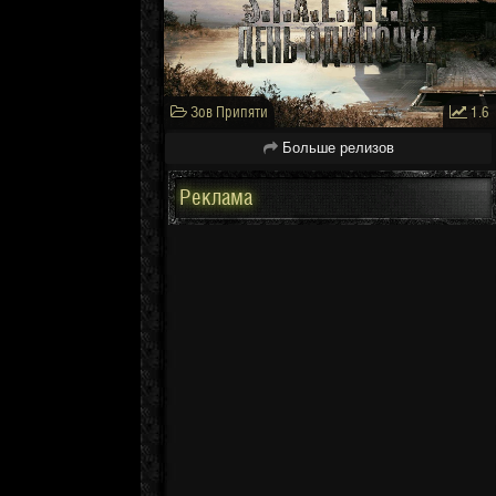
Зов Припяти
1.6
Больше релизов
Реклама