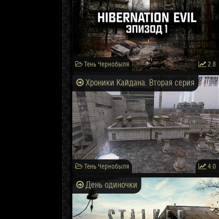
Тень Чернобыля
2.8
Хроники Кайдана. Вторая серия
Тень Чернобыля
4.0
День одиночки