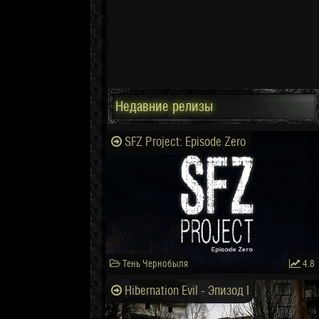
Недавние релизы
SFZ Project: Episode Zero
Тень Чернобыля
4.8
Hibernation Evil - Эпизод I