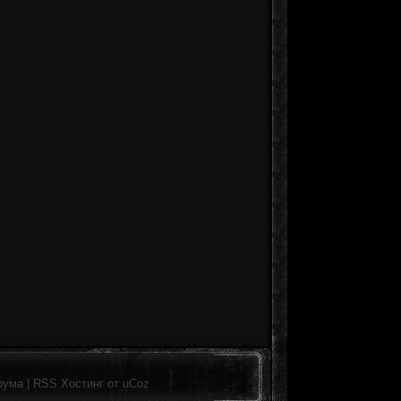
рума
|
RSS
Хостинг от
uCoz