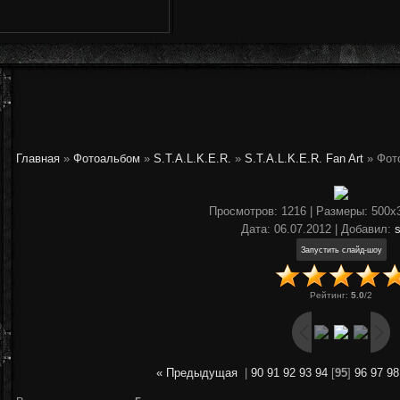
Главная
»
Фотоальбом
»
S.T.A.L.K.E.R.
»
S.T.A.L.K.E.R. Fan Art
» Фот
Просмотров
: 1216 |
Размеры
: 500x
Дата
: 06.07.2012 |
Добавил
:
Рейтинг
:
5.0
/
2
« Предыдущая
|
90
91
92
93
94
[
95
]
96
97
98