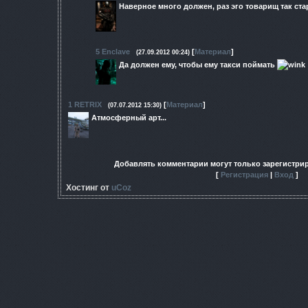
Наверное много должен, раз эго товарищ так ст
5
Enclave
[
Материал
]
(27.09.2012 00:24)
Да должен ему, чтобы ему такси поймать
1
RETRIX
[
Материал
]
(07.07.2012 15:30)
Атмосферный арт...
Добавлять комментарии могут только зарегистри
[
Регистрация
|
Вход
]
Хостинг от
uCoz