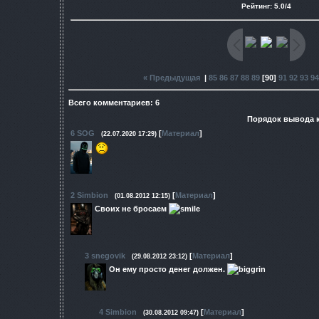
Рейтинг
:
5.0
/
4
« Предыдущая
|
85
86
87
88
89
[
90
]
91
92
93
94
Всего комментариев
:
6
Порядок вывода 
6
SOG
[
Материал
]
(22.07.2020 17:29)
2
Simbion
[
Материал
]
(01.08.2012 12:15)
Своих не бросаем
3
snegovik
[
Материал
]
(29.08.2012 23:12)
Он ему просто денег должен.
4
Simbion
[
Материал
]
(30.08.2012 09:47)