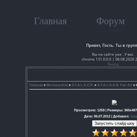
Главная
Форум
Привет, Гость. Ты в групп
Вы на сайте уже . У вас
chrome 131.0.0.0 | 08.08.2026 
Выход
Главная
»
Фотоальбом
»
S.T.A.L.K.E.R.
»
S.T.A.L.K.E.R. Fan Art
» 
Просмотров
: 1259 |
Размеры
: 360x48
Дата
: 06.07.2012 |
Добавил
:
sne