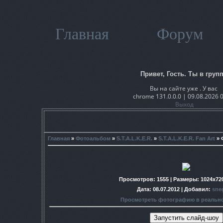
Главная
Форум
Привет, Гость. Ты в групп
Вы на сайте уже . У вас
chrome 131.0.0.0 | 09.08.2026 
Выход
Главная
»
Фотоальбом
»
S.T.A.L.K.E.R.
»
S.T.A.L.K.E.R. Fan Art
» 
Просмотров
: 1555 |
Размеры
: 1024x72
Дата
: 08.07.2012 |
Добавил
:
sne
Просмотреть фотографию в реальн