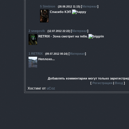
5
Simbion
[
Материал
]
(28.08.2012 11:15)
Спасибо КЭП
2
snegovik
[
Материал
]
(12.07.2012 22:22)
RETRIX - Зона смотрит на тебя.
1
RETRIX
[
Материал
]
(09.07.2012 00:24)
Неплохо...
Добавлять комментарии могут только зарегистри
[
Регистрация
|
Вход
]
Хостинг от
uCoz