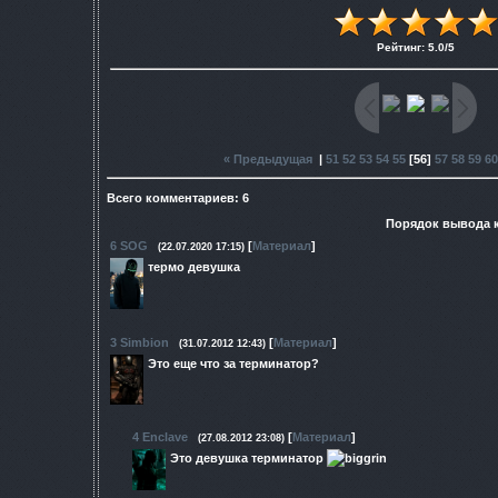
Рейтинг
:
5.0
/
5
« Предыдущая
|
51
52
53
54
55
[
56
]
57
58
59
60
Всего комментариев
:
6
Порядок вывода 
6
SOG
[
Материал
]
(22.07.2020 17:15)
термо девушка
3
Simbion
[
Материал
]
(31.07.2012 12:43)
Это еще что за терминатор?
4
Enclave
[
Материал
]
(27.08.2012 23:08)
Это девушка терминатор