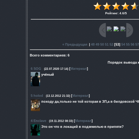
Рейтинг
:
4.6
/
5
« Предыдущая
|
48
49
50
51
52
[
53
]
54
55
56
57
Всего комментариев
:
6
Порядок вывода 
6
SOG
[
Материал
]
(22.07.2020 17:14)
учёный
5
holod
[
Материал
]
(13.12.2012 21:32)
походу да,только не той которая в ЗП,а в билдовской Ч
4
Enclave
[
Материал
]
(19.11.2012 08:33)
Это он что в локаций в подземелью в припяти?