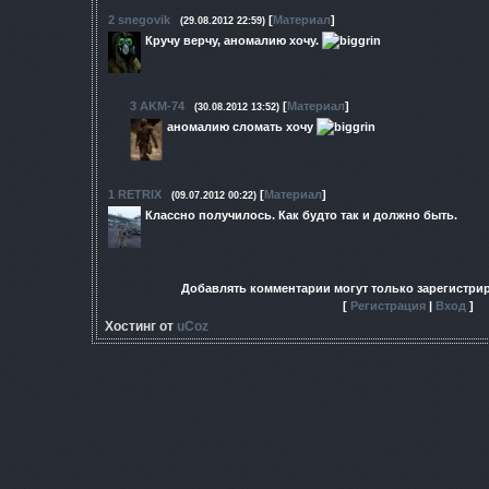
2
snegovik
[
Материал
]
(29.08.2012 22:59)
Кручу верчу, аномалию хочу.
3
AKM-74
[
Материал
]
(30.08.2012 13:52)
аномалию сломать хочу
1
RETRIX
[
Материал
]
(09.07.2012 00:22)
Классно получилось. Как будто так и должно быть.
Добавлять комментарии могут только зарегистри
[
Регистрация
|
Вход
]
Хостинг от
uCoz