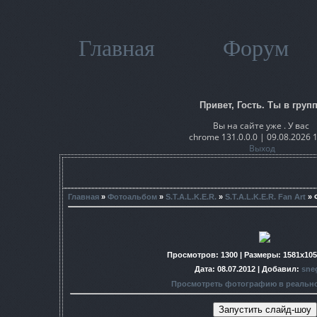
Главная
Форум
Привет, Гость. Ты в групп
Вы на сайте уже . У вас
chrome 131.0.0.0 | 09.08.2026 
Выход
Главная
»
Фотоальбом
»
S.T.A.L.K.E.R.
»
S.T.A.L.K.E.R. Fan Art
» 
Просмотров
: 1300 |
Размеры
: 1581x10
Дата
: 08.07.2012 |
Добавил
:
sne
Просмотреть фотографию в реальн