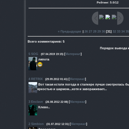
Рейтинг
:
5.0
/
12
« Предыдущая
|
26
27
28
29
30
[
31
]
32
33
34
35
Всего комментариев
:
5
Порядок вывода 
5
SOG
[
Материал
]
(07.04.2019 19:15)
ляпота
4
RETRIX
[
Материал
]
(29.09.2012 01:41)
Вот такая кстати погода в сталкере лучше смотрелась бы
яркостью и шармом...хотя и завораживает...
3
Enclave
[
Материал
]
(26.08.2012 22:08)
Клево..
2
Simbion
[
Материал
]
(31.07.2012 12:31)