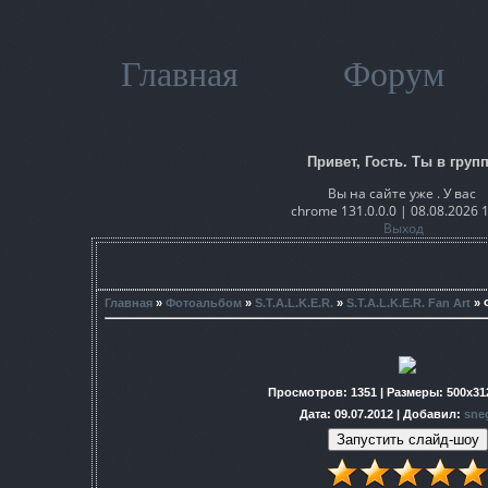
Главная
Форум
Привет, Гость. Ты в групп
Вы на сайте уже . У вас
chrome 131.0.0.0 | 08.08.2026 
Выход
Главная
»
Фотоальбом
»
S.T.A.L.K.E.R.
»
S.T.A.L.K.E.R. Fan Art
» 
Просмотров
: 1351 |
Размеры
: 500x31
Дата
: 09.07.2012 |
Добавил
:
sne