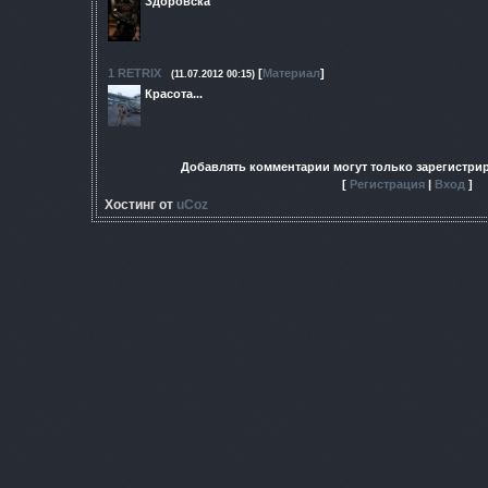
Здоровска
1
RETRIX
[
Материал
]
(11.07.2012 00:15)
Красота...
Добавлять комментарии могут только зарегистри
[
Регистрация
|
Вход
]
Хостинг от
uCoz