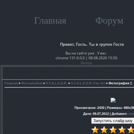
Главная
Форум
Привет, Гость. Ты в группе Гости
Вы на сайте уже . У вас
chrome 131.0.0.0 | 08.08.2026 15:50
Выход
Главная
»
Фотоальбом
»
S.T.A.L.K.E.R.
»
S.T.A.L.K.E.R. Fan Art
» Фотография 1
Просмотров
: 2430 |
Размеры
: 480x3
Дата
: 09.07.2012 |
Добавил
:
sne