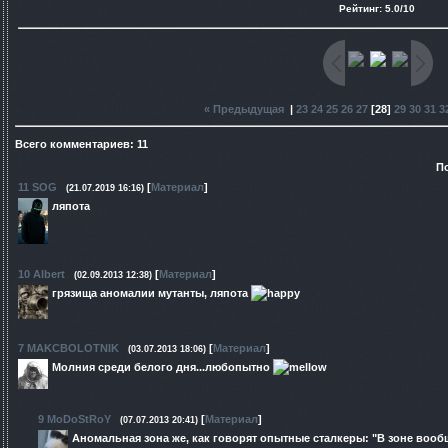
Рейтинг
:
5.0
/
10
« Предыдущая
|
23
24
25
26
27
[
28
]
29
30
31
3
Всего комментариев
:
11
П
11
SOG
[
Материал
]
(21.07.2019 16:16)
ляпота
10
Albert
[
Материал
]
(02.09.2013 12:38)
грязища аномалии мутанты, ляпота
7
MAKCBOLOTNIK
[
Материал
]
(03.07.2013 18:06)
Молния среди белого дня...любопытно
9
MoDoStRoY
[
Материал
]
(07.07.2013 20:41)
Аномальная зона же, как говорят опытные сталкеры: "В зоне вооб