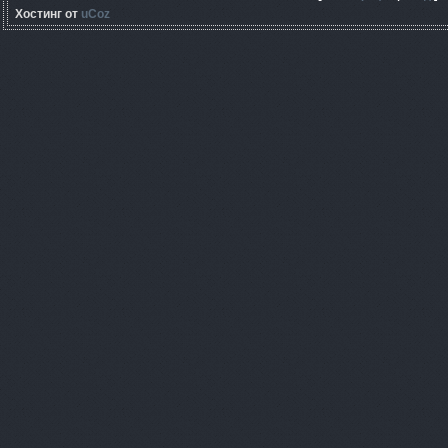
Хостинг от
uCoz