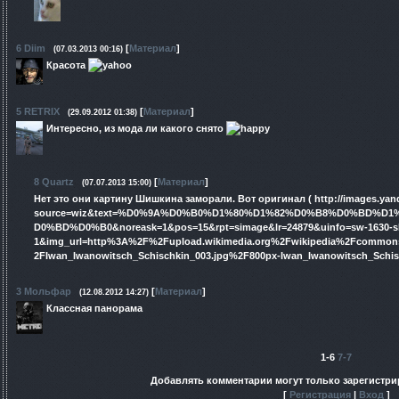
6
Diim
[
Материал
]
(07.03.2013 00:16)
Красота
5
RETRIX
[
Материал
]
(29.09.2012 01:38)
Интересно, из мода ли какого снято
8
Quartz
[
Материал
]
(07.07.2013 15:00)
Нет это они картину Шишкина заморали. Вот оригинал ( http://images.yan
source=wiz&text=%D0%9A%D0%B0%D1%80%D1%82%D0%B8%D0%BD%
D0%BD%D0%B0&noreask=1&pos=15&rpt=simage&lr=24879&uinfo=sw-1630-sh-
1&img_url=http%3A%2F%2Fupload.wikimedia.org%2Fwikipedia%2Fcomm
2FIwan_Iwanowitsch_Schischkin_003.jpg%2F800px-Iwan_Iwanowitsch_Schisc
3
Мольфар
[
Материал
]
(12.08.2012 14:27)
Классная панорама
1-6
7-7
Добавлять комментарии могут только зарегистр
[
Регистрация
|
Вход
]