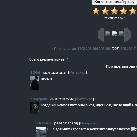
Рейтинг
:
5.0
/
7
« Предыдущая
|
202
203
204
205
206
[
207
]
208
209
21
Всего комментариев
:
4
Порядок вывода 
4
SOG
[
Материал
]
(25.04.2019 16:34)
пёсель
2
snegovik
[
Материал
]
(17.06.2012 22:42)
Когда кончаются патроны в ход идёт нож, настоящий Ст
3
RETRIX
[
Материал
]
(28.05.2013 22:56)
Он в дальних стреляет, а ближних атакует ножом