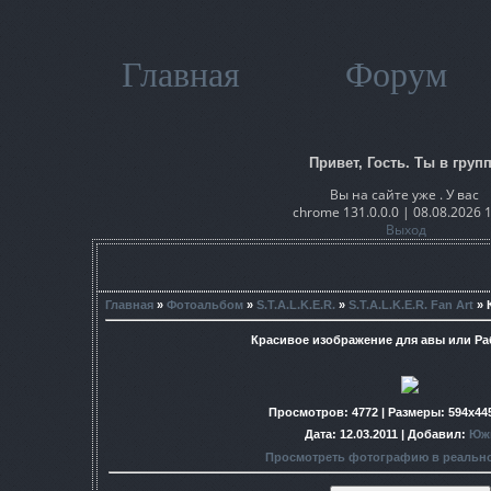
Главная
Форум
Привет, Гость. Ты в групп
Вы на сайте уже . У вас
chrome 131.0.0.0 | 08.08.2026 
Выход
Главная
»
Фотоальбом
»
S.T.A.L.K.E.R.
»
S.T.A.L.K.E.R. Fan Art
» 
Красивое изображение для авы или Ра
Просмотров
: 4772 |
Размеры
: 594x44
Дата
: 12.03.2011 |
Добавил
:
Юж
Просмотреть фотографию в реальн