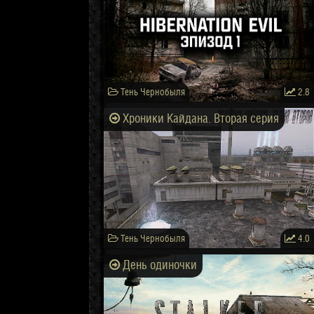
Тень Чернобыля
2.8
Хроники Кайдана. Вторая серия
Тень Чернобыля
4.0
День одиночки