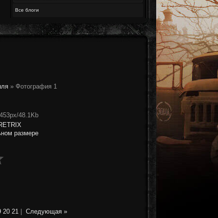
Все блоги
ыля
» Фотография 1
x453px/48.1Kb
RETRIX
ьном размере
9
20
21
|
Следующая »