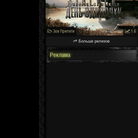
Зов Припяти
1.6
Больше релизов
Реклама