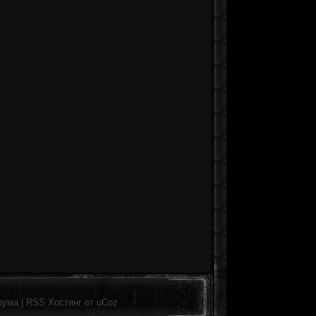
рума
|
RSS
Хостинг от
uCoz