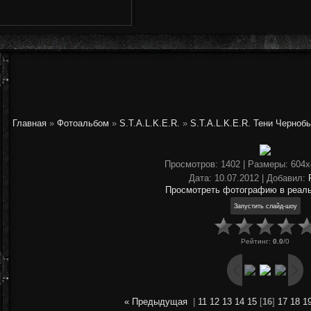
Главная
»
Фотоальбом
»
S.T.A.L.K.E.R.
»
S.T.A.L.K.E.R. Тени Черноб
Просмотров
: 1402 |
Размеры
: 604
Дата
: 10.07.2012 |
Добавил
:
Просмотреть фотографию в реал
Рейтинг
:
0.0
/
0
« Предыдущая
|
11
12
13
14
15
[
16
]
17
18
1