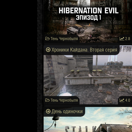
Тень Чернобыля
2.8
Хроники Кайдана. Вторая серия
Тень Чернобыля
4.0
День одиночки