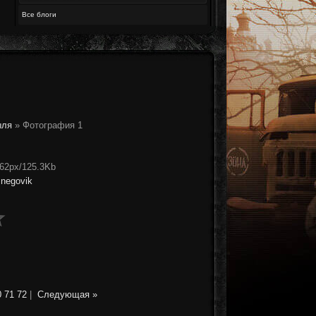
Все блоги
ыля
» Фотография 1
362px/125.3Kb
snegovik
0
71
72
|
Следующая »