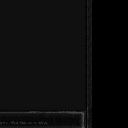
рума
|
RSS
Хостинг от
uCoz