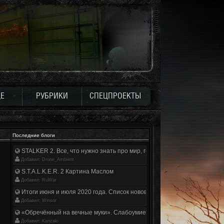
Е
РУБРИКИ
СПЕЦПРОЕКТЫ
Последние блоги
STALKER 2. Все, что нужно знать про мир, геймплей и сюжет | Разбор
Добавил: Drone_Ambient
S.T.A.L.K.E.R. 2 Картина Маслом
Добавил: RuWar
Итоги июня и июля 2020 года. Список нововведений
Добавил: Winsor
«Обречённый на вечные муки». Слабоумие и отвага
Добавил: Kanzaki