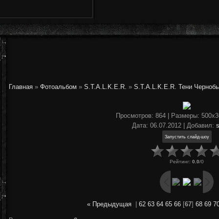
Главная
»
Фотоальбом
»
S.T.A.L.K.E.R.
»
S.T.A.L.K.E.R. Тени Черноб
Просмотров
: 864 |
Размеры
: 500x
Дата
: 06.07.2012 |
Добавил
:
Рейтинг
:
0.0
/
0
« Предыдущая
|
62
63
64
65
66
[
67
]
68
69
7