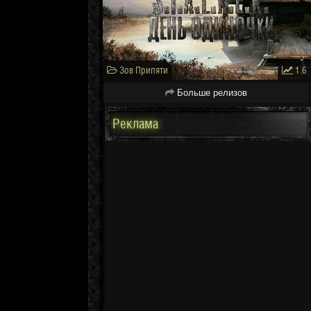
Зов Припяти
1.6
Больше релизов
Реклама