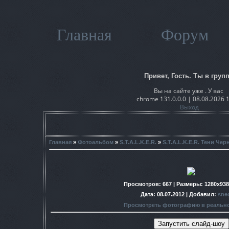
Главная
Форум
Привет, Гость. Ты в групп
Вы на сайте уже . У вас
chrome 131.0.0.0 | 08.08.2026 
Выход
Главная
»
Фотоальбом
»
S.T.A.L.K.E.R.
»
S.T.A.L.K.E.R. Тени Че
Просмотров
: 667 |
Размеры
: 1280x93
Дата
: 08.07.2012 |
Добавил
:
sne
Просмотреть фотографию в реальн