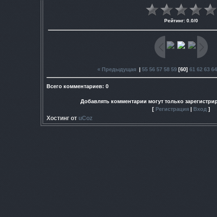
Рейтинг
:
0.0
/
0
« Предыдущая
|
55
56
57
58
59
[
60
]
61
62
63
64
Всего комментариев
:
0
Добавлять комментарии могут только зарегистри
[
Регистрация
|
Вход
]
Хостинг от
uCoz