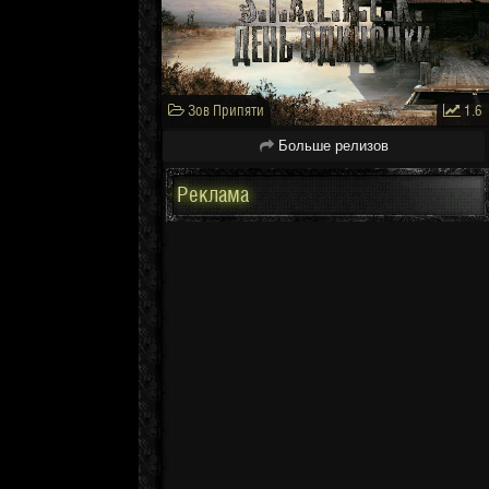
Зов Припяти
1.6
Больше релизов
Реклама