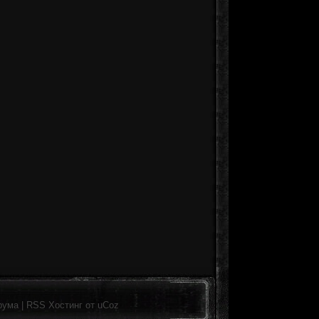
рума
|
RSS
Хостинг от
uCoz