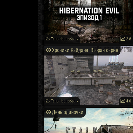
Тень Чернобыля
2.8
Хроники Кайдана. Вторая серия
Тень Чернобыля
4.0
День одиночки