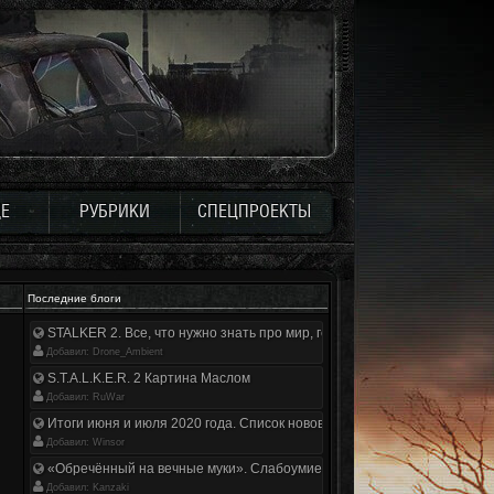
Е
РУБРИКИ
СПЕЦПРОЕКТЫ
Последние блоги
STALKER 2. Все, что нужно знать про мир, геймплей и сюжет | Разбор
Добавил: Drone_Ambient
S.T.A.L.K.E.R. 2 Картина Маслом
Добавил: RuWar
Итоги июня и июля 2020 года. Список нововведений
Добавил: Winsor
«Обречённый на вечные муки». Слабоумие и отвага
Добавил: Kanzaki