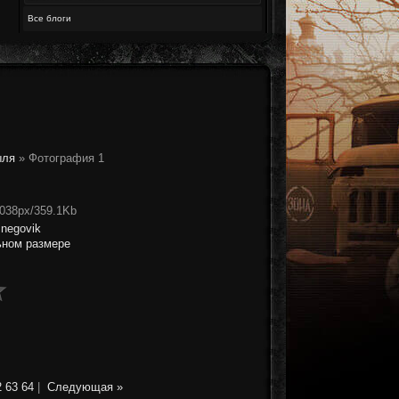
Все блоги
ыля
» Фотография 1
1038px/359.1Kb
snegovik
ьном размере
2
63
64
|
Следующая »