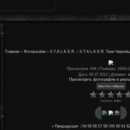
Главная
»
Фотоальбом
»
S.T.A.L.K.E.R.
»
S.T.A.L.K.E.R. Тени Черноб
Просмотров
: 694 |
Размеры
: 1600x
Дата
: 08.07.2012 |
Добавил
:
Просмотреть фотографию в реал
Рейтинг
:
0.0
/
0
« Предыдущая
|
54
55
56
57
58
[
59
]
60
61
6