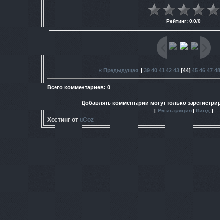
Рейтинг
:
0.0
/
0
« Предыдущая
|
39
40
41
42
43
[
44
]
45
46
47
48
Всего комментариев
:
0
Добавлять комментарии могут только зарегистри
[
Регистрация
|
Вход
]
Хостинг от
uCoz