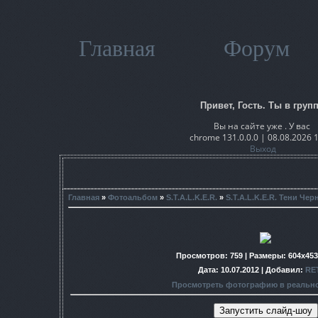
Главная
Форум
Привет, Гость. Ты в групп
Вы на сайте уже . У вас
chrome 131.0.0.0 | 08.08.2026 
Выход
Главная
»
Фотоальбом
»
S.T.A.L.K.E.R.
»
S.T.A.L.K.E.R. Тени Че
Просмотров
: 759 |
Размеры
: 604x45
Дата
: 10.07.2012 |
Добавил
:
RE
Просмотреть фотографию в реальн