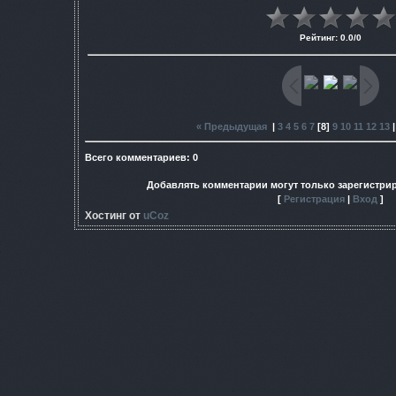
Рейтинг
:
0.0
/
0
« Предыдущая
|
3
4
5
6
7
[
8
]
9
10
11
12
13
Всего комментариев
:
0
Добавлять комментарии могут только зарегистри
[
Регистрация
|
Вход
]
Хостинг от
uCoz