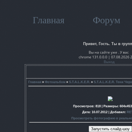
Главная
Форум
Привет, Гость. Ты в групп
Вы на сайте уже . У вас
chrome 131.0.0.0 | 07.08.2026 
Выход
Главная
»
Фотоальбом
»
S.T.A.L.K.E.R.
»
S.T.A.L.K.E.R. Тени Че
Просмотров
: 818 |
Размеры
: 604x45
Дата
: 10.07.2012 |
Добавил
:
RE
Просмотреть фотографию в реальн