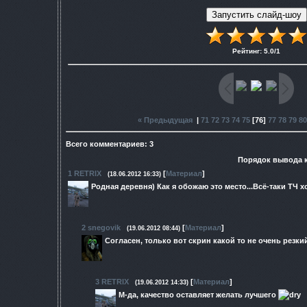
Рейтинг
:
5.0
/
1
« Предыдущая
|
71
72
73
74
75
[
76
]
77
78
79
80
Всего комментариев
:
3
Порядок вывода 
1
RETRIX
[
Материал
]
(18.06.2012 16:33)
Родная деревня) Как я обожаю это место...Всё-таки ТЧ х
2
snegovik
[
Материал
]
(19.06.2012 08:44)
Согласен, только вот скрин какой то не очень резк
3
RETRIX
[
Материал
]
(19.06.2012 14:33)
М-да, качество оставляет желать лучшего