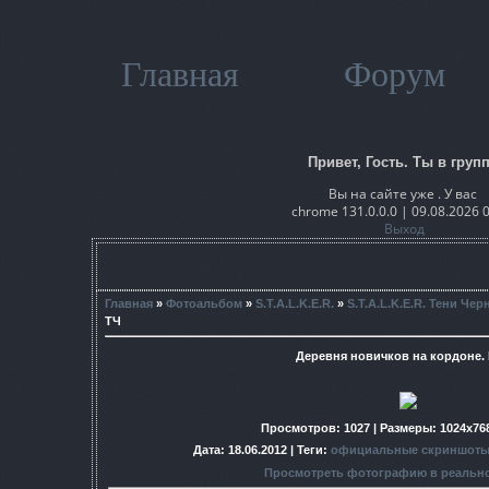
Главная
Форум
Привет, Гость. Ты в групп
Вы на сайте уже . У вас
chrome 131.0.0.0 | 09.08.2026 
Выход
Главная
»
Фотоальбом
»
S.T.A.L.K.E.R.
»
S.T.A.L.K.E.R. Тени Че
ТЧ
Деревня новичков на кордоне. 
Просмотров
: 1027 |
Размеры
: 1024x76
Дата
: 18.06.2012 |
Теги
:
официальные скриншоты
Просмотреть фотографию в реальн