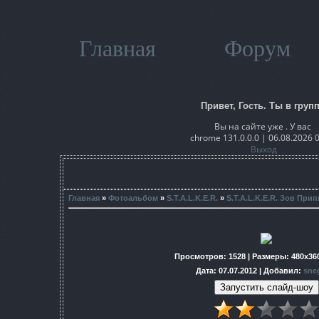
Главная
Форум
Привет, Гость. Ты в групп
Вы на сайте уже . У вас
chrome 131.0.0.0 | 06.08.2026 
Выход
Главная
»
Фотоальбом
»
S.T.A.L.K.E.R.
»
S.T.A.L.K.E.R. Зов Прип
Просмотров
: 1528 |
Размеры
: 480x36
Дата
: 07.07.2012 |
Добавил
:
sne