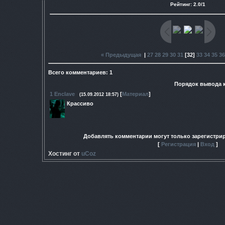
Рейтинг
:
2.0
/
1
« Предыдущая
|
27
28
29
30
31
[
32
]
33
34
35
36
Всего комментариев
:
1
Порядок вывода 
1
Enclave
[
Материал
]
(15.09.2012 18:57)
Крассиво
Добавлять комментарии могут только зарегистри
[
Регистрация
|
Вход
]
Хостинг от
uCoz