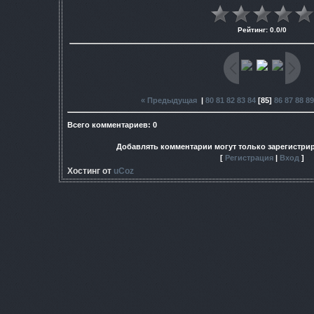
Рейтинг
:
0.0
/
0
« Предыдущая
|
80
81
82
83
84
[
85
]
86
87
88
89
Всего комментариев
:
0
Добавлять комментарии могут только зарегистри
[
Регистрация
|
Вход
]
Хостинг от
uCoz