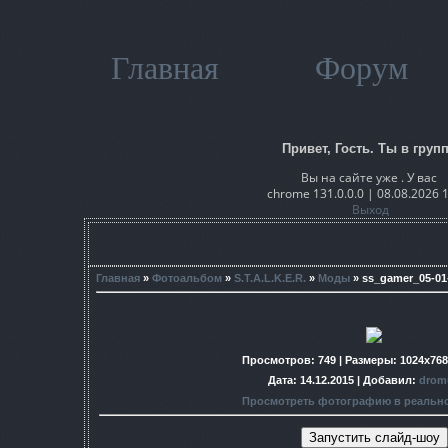
Главная
Форум
Привет, Гость. Ты в групп
Вы на сайте уже . У вас
chrome 131.0.0.0 | 08.08.2026 
Выход
Главная
»
Фотоальбом
»
S.T.A.L.K.E.R.
»
Моды
» ss_gamer_05-01-
Просмотров
: 749 |
Размеры
: 1024x76
Дата
: 14.12.2015 |
Добавил
:
drom
Просмотреть фотографию в реальн