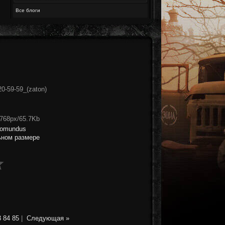
Все блоги
0-59-59_(zaton)
x768px/65.7Kb
romundus
ьном размере
3
84
85
|
Следующая »