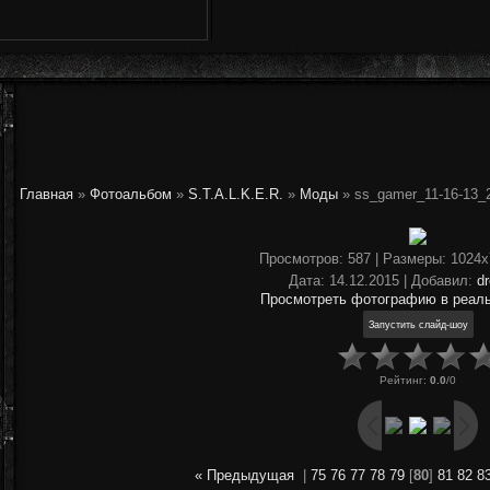
Главная
»
Фотоальбом
»
S.T.A.L.K.E.R.
»
Моды
» ss_gamer_11-16-13_2
Просмотров
: 587 |
Размеры
: 1024
Дата
: 14.12.2015 |
Добавил
:
d
Просмотреть фотографию в реал
Рейтинг
:
0.0
/
0
« Предыдущая
|
75
76
77
78
79
[
80
]
81
82
8