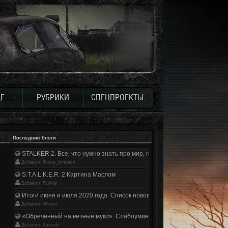
Е
РУБРИКИ
СПЕЦПРОЕКТЫ
Последние блоги
STALKER 2. Все, что нужно знать про мир, геймплей и сюжет | Разбор
Добавил: Drone_Ambient
S.T.A.L.K.E.R. 2 Картина Маслом
Добавил: RuWar
Итоги июня и июля 2020 года. Список нововведений
Добавил: Winsor
«Обречённый на вечные муки». Слабоумие и отвага
Добавил: Kanzaki