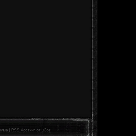
рума
|
RSS
Хостинг от
uCoz