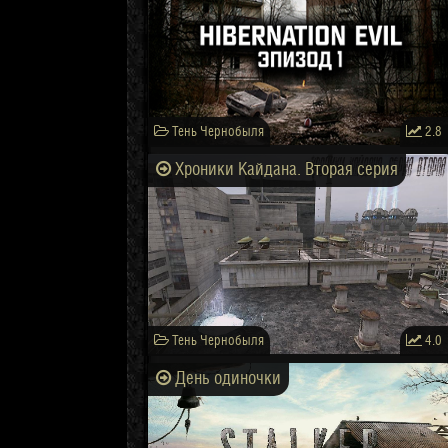
Тень Чернобыля
2.8
Хроники Кайдана. Вторая серия
Тень Чернобыля
4.0
День одиночки