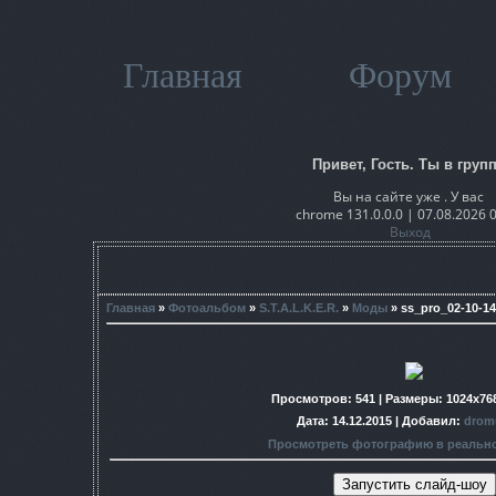
Главная
Форум
Привет, Гость. Ты в групп
Вы на сайте уже . У вас
chrome 131.0.0.0 | 07.08.2026 
Выход
Главная
»
Фотоальбом
»
S.T.A.L.K.E.R.
»
Моды
» ss_pro_02-10-14
Просмотров
: 541 |
Размеры
: 1024x76
Дата
: 14.12.2015 |
Добавил
:
drom
Просмотреть фотографию в реальн