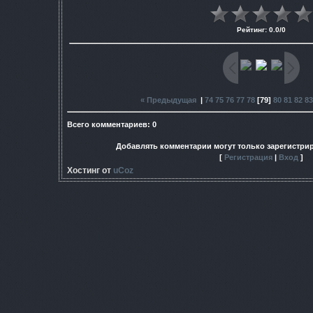
Рейтинг
:
0.0
/
0
« Предыдущая
|
74
75
76
77
78
[
79
]
80
81
82
83
Всего комментариев
:
0
Добавлять комментарии могут только зарегистри
[
Регистрация
|
Вход
]
Хостинг от
uCoz