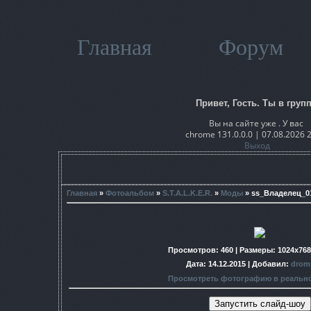
Главная
Форум
Привет, Гость. Ты в групп
Вы на сайте уже . У вас
chrome 131.0.0.0 | 07.08.2026 
Выход
Главная
»
Фотоальбом
»
S.T.A.L.K.E.R.
»
Моды
» ss_Владелец_01-
Просмотров
: 460 |
Размеры
: 1024x76
Дата
: 14.12.2015 |
Добавил
:
drom
Просмотреть фотографию в реальн