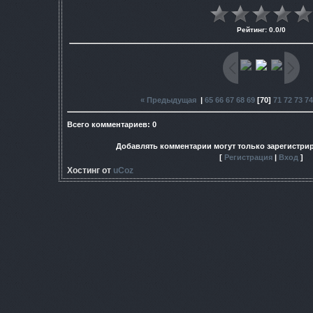
Рейтинг
:
0.0
/
0
« Предыдущая
|
65
66
67
68
69
[
70
]
71
72
73
74
Всего комментариев
:
0
Добавлять комментарии могут только зарегистри
[
Регистрация
|
Вход
]
Хостинг от
uCoz