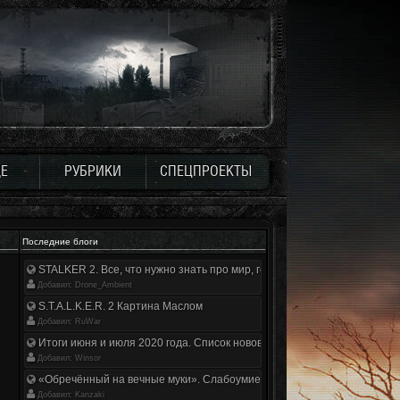
Е
РУБРИКИ
СПЕЦПРОЕКТЫ
Последние блоги
STALKER 2. Все, что нужно знать про мир, геймплей и сюжет | Разбор
Добавил: Drone_Ambient
S.T.A.L.K.E.R. 2 Картина Маслом
Добавил: RuWar
Итоги июня и июля 2020 года. Список нововведений
Добавил: Winsor
«Обречённый на вечные муки». Слабоумие и отвага
Добавил: Kanzaki