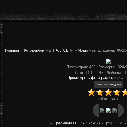
Главная
»
Фотоальбом
»
S.T.A.L.K.E.R.
»
Моды
» ss_Владелец_06-13-1
Просмотров
: 459 |
Размеры
: 1024x
Дата
: 14.12.2015 |
Добавил
:
d
Просмотреть фотографию в реал
Рейтинг
:
5.0
/
1
« Предыдущая
|
47
48
49
50
51
[
52
]
53
54
5