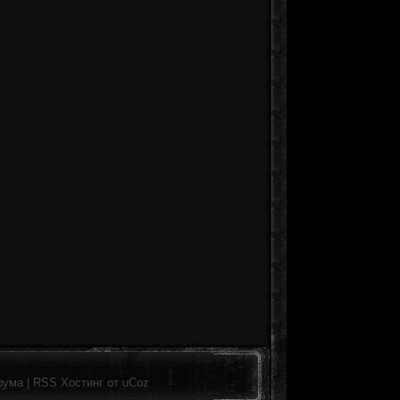
рума
|
RSS
Хостинг от
uCoz