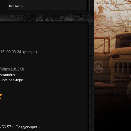
Все блоги
5_00-03-24_(pripyat)
768px/118.2Kb
romundus
ьном размере
5
56
57
|
Следующая »