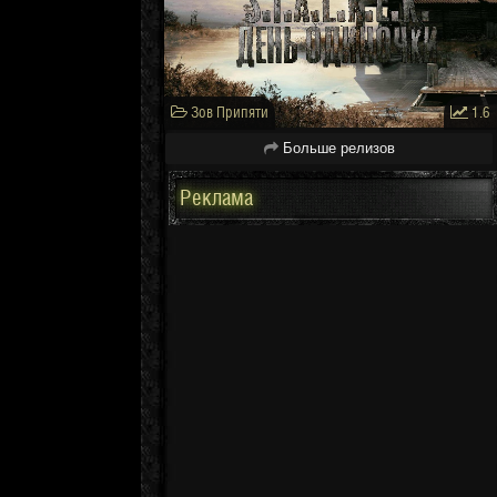
Зов Припяти
1.6
Больше релизов
Реклама