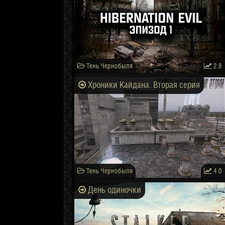
Тень Чернобыля
2.8
Хроники Кайдана. Вторая серия
Тень Чернобыля
4.0
День одиночки