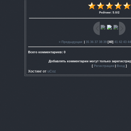
Рейтинг
:
5.0
/
2
« Предыдущая
|
35
36
37
38
39
[
40
]
41
42
43
44
Всего комментариев
:
0
Добавлять комментарии могут только зарегистри
[
Регистрация
|
Вход
]
Хостинг от
uCoz