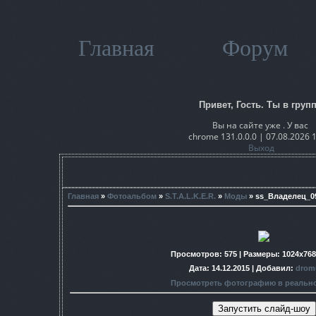
Главная
Форум
Привет, Гость. Ты в групп
Вы на сайте уже . У вас
chrome 131.0.0.0 | 07.08.2026 
Выход
Главная
»
Фотоальбом
»
S.T.A.L.K.E.R.
»
Моды
» ss_Владелец_09
Просмотров
: 575 |
Размеры
: 1024x76
Дата
: 14.12.2015 |
Добавил
:
drom
Просмотреть фотографию в реальн