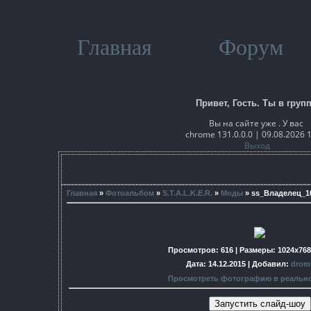
Главная
Форум
Привет, Гость. Ты в групп
Вы на сайте уже . У вас
chrome 131.0.0.0 | 09.08.2026 
Выход
Главная
»
Фотоальбом
»
S.T.A.L.K.E.R.
»
Моды
» ss_Владелец_10
Просмотров
: 616 |
Размеры
: 1024x76
Дата
: 14.12.2015 |
Добавил
:
drom
Просмотреть фотографию в реальн