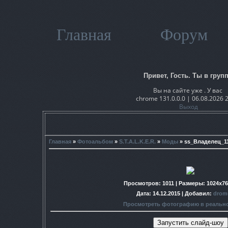
Главная
Форум
Привет, Гость. Ты в групп
Вы на сайте уже . У вас
chrome 131.0.0.0 | 06.08.2026 
Выход
Главная
»
Фотоальбом
»
S.T.A.L.K.E.R.
»
Моды
» ss_Владелец_11
Просмотров
: 1011 |
Размеры
: 1024x7
Дата
: 14.12.2015 |
Добавил
:
drom
Просмотреть фотографию в реальн