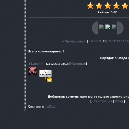
Рейтинг
:
5.0
/
1
« Предыдущая
|
5
6
7
8
9
[
10
]
11
12
13
14
15
Всего комментариев
:
1
Порядок вывода 
1
Lapshin
[
Материал
]
(24.02.2017 18:02)
Добавлять комментарии могут только зарегистри
[
Регистрация
|
Вход
]
Хостинг от
uCoz