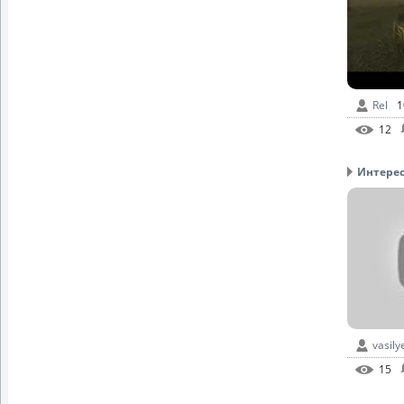
Rel
1
12
Интересн
vasily
15