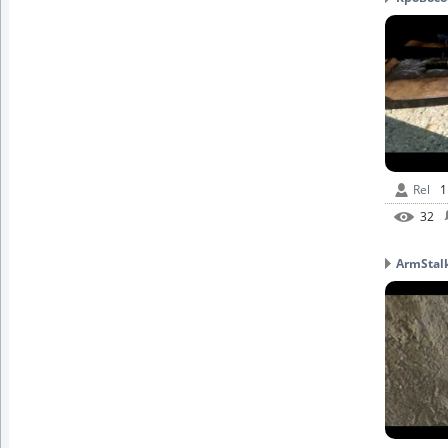
Rel
1
32
ArmStalk