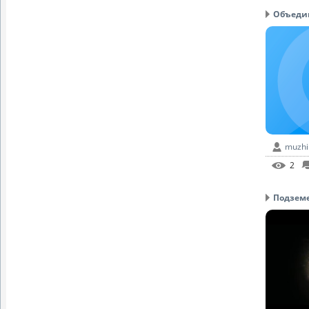
Объедин
muzhi
2
Подземел