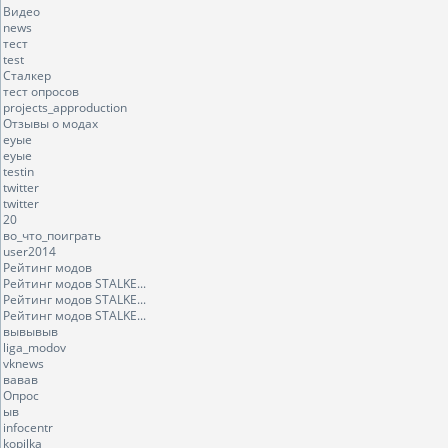
Видео
news
тест
test
Сталкер
тест опросов
projects_approduction
Отзывы о модах
еуые
еуые
testin
twitter
twitter
20
во_что_поиграть
user2014
Рейтинг модов
Рейтинг модов STALKE...
Рейтинг модов STALKE...
Рейтинг модов STALKE...
вывывыв
liga_modov
vknews
вавав
Опрос
ыв
infocentr
kopilka