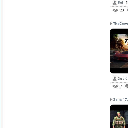
Rel
1
23
TheCrew 
Strel0
7
Зона-17