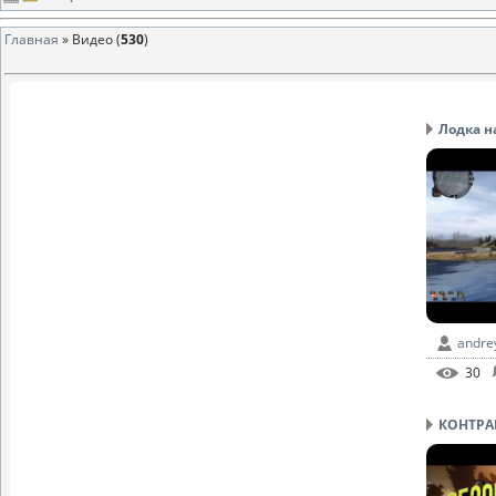
Главная
»
Видео
(
530
)
Лодка н
andrey
30
КОНТРА