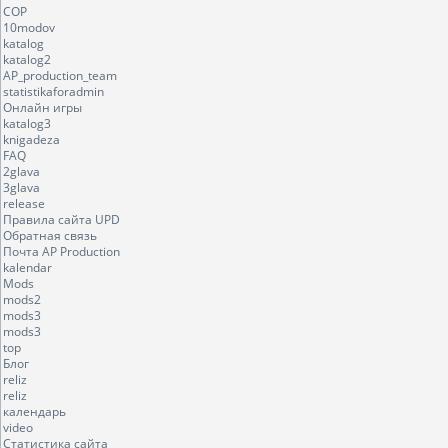
COP
10modov
katalog
katalog2
AP_production_team
statistikaforadmin
Онлайн игры
katalog3
knigadeza
FAQ
2glava
3glava
release
Правила сайта UPD
Обратная связь
Почта AP Production
kalendar
Mods
mods2
mods3
mods3
top
Блог
reliz
reliz
календарь
video
Статистика сайта