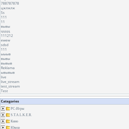
788787878
цжлжлж
Ss
111
11
вывы
цццц
111212
ewew
sdsd
111
ыыыв
вывы
вывыв
Reklama
ывывыв
live
live_stream
test_stream
Test
Categories
PC-Игры
S.T.A.L.K.E.R.
Кино
Юмор