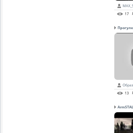
MAX_
17
Прогулк
Образ
13
ArmSTALK