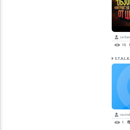
cerbe
10
S.T.A.L.K
racin
1