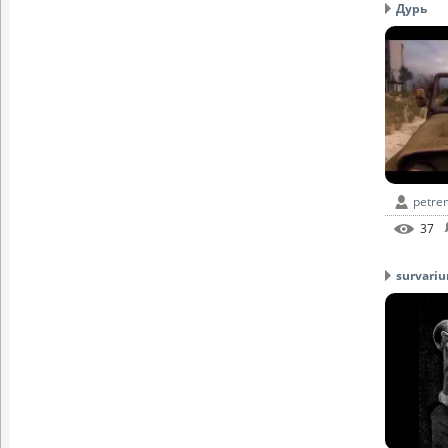
Дурь
petre
37
survari