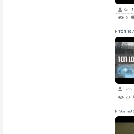
Rel
1
6
ТОП 10
Skon
23
"Arma3 S