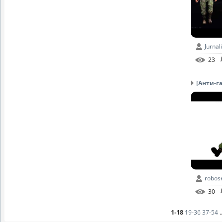
Jurnali
23
[Анти-га
robos
30
1-18
19-36
37-54
.