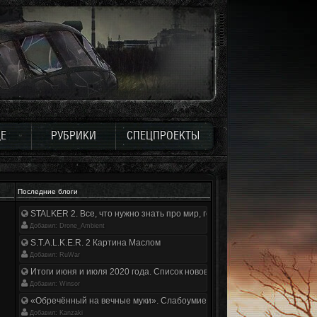
Е
РУБРИКИ
СПЕЦПРОЕКТЫ
Последние блоги
STALKER 2. Все, что нужно знать про мир, геймплей и сюжет | Разбор
Добавил: Drone_Ambient
S.T.A.L.K.E.R. 2 Картина Маслом
Добавил: RuWar
Итоги июня и июля 2020 года. Список нововведений
Добавил: Winsor
«Обречённый на вечные муки». Слабоумие и отвага
Добавил: Kanzaki