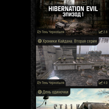
Тень Чернобыля
2.8
Хроники Кайдана. Вторая серия
Тень Чернобыля
4.0
День одиночки