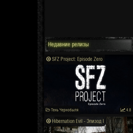
Недавние релизы
SFZ Project: Episode Zero
Тень Чернобыля
4.8
Hibernation Evil - Эпизод I