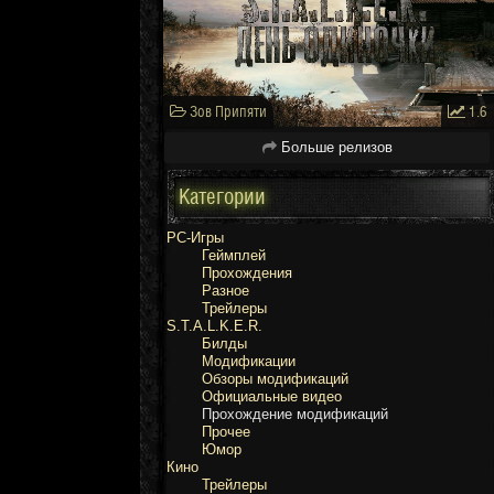
Зов Припяти
1.6
Больше релизов
Категории
PC-Игры
Геймплей
Прохождения
Разное
Трейлеры
S.T.A.L.K.E.R.
Билды
Модификации
Обзоры модификаций
Официальные видео
Прохождение модификаций
Прочее
Юмор
Кино
Трейлеры