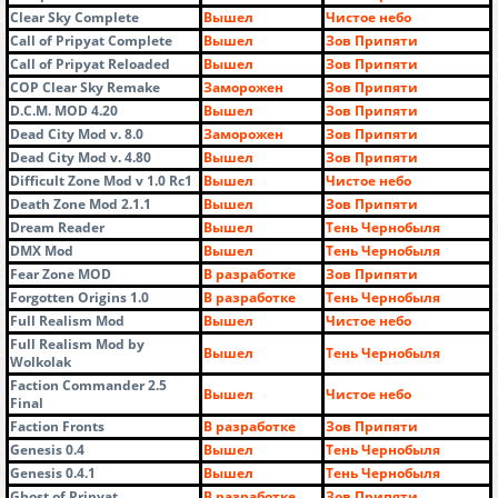
Clear Sky Complete
Вышел
Чистое небо
Call of Pripyat Complete
Вышел
Зов Припяти
Call of Pripyat Reloaded
Вышел
Зов Припяти
COP Clear Sky Remake
Заморожен
Зов Припяти
D.C.M. MOD 4.20
Вышел
Зов Припяти
Dead City Mod v. 8.0
Заморожен
Зов Припяти
Dead City Mod v. 4.80
Вышел
Зов Припяти
Difficult Zone Mod v 1.0 Rc1
Вышел
Чистое небо
Death Zone Mod 2.1.1
Вышел
Зов Припяти
Dream Reader
Вышел
Тень Чернобыля
DMX Mod
Вышел
Тень Чернобыля
Fear Zone MOD
В разработке
Зов Припяти
Forgotten Origins 1.0
В разработке
Тень Чернобыля
Full Realism Mod
Вышел
Чистое небо
Full Realism Mod by
Вышел
Тень Чернобыля
Wolkolak
Faction Commander 2.5
Вышел
Чистое небо
Final
Faction Fronts
В разработке
Зов Припяти
Genesis 0.4
Вышел
Тень Чернобыля
Genesis 0.4.1
Вышел
Тень Чернобыля
Ghost of Pripyat
В разработке
Зов Припяти