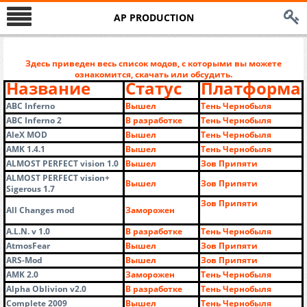
AP PRODUCTION
Здесь приведен весь список модов, с которыми вы можете
ознакомится, скачать или обсудить.
Название
Статус
Платформа
ABC Inferno
Вышел
Тень Чернобыля
ABC Inferno 2
В разработке
Тень Чернобыля
AleX MOD
Вышел
Тень Чернобыля
AMK 1.4.1
Вышел
Тень Чернобыля
ALMOST PERFECT vision 1.0
Вышел
Зов Припяти
ALMOST PERFECT vision+
Вышел
Зов Припяти
Sigerous 1.7
Зов Припяти
All Changes mod
Заморожен
A.L.N. v 1.0
В разработке
Тень Чернобыля
AtmosFear
Вышел
Зов Припяти
ARS-Мod
Вышел
Зов Припяти
AMK 2.0
Заморожен
Тень Чернобыля
Alpha Oblivion v2.0
В разработке
Тень Чернобыля
Complete 2009
Вышел
Тень Чернобыля