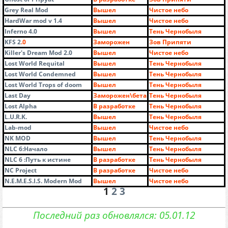
Grey Real Mod
Вышел
Чистое небо
HardWar mod v 1.4
Вышел
Чистое небо
Inferno 4.0
Вышел
Тень Чернобыля
KFS 2
.0
Заморожен
Зов Припяти
Killer's Dream Mod 2.0
Вышел
Чистое небо
Lost World Requital
Вышел
Тень Чернобыля
Lost World Condemned
Вышел
Тень Чернобыля
Lost World Trops of doom
Вышел
Тень Чернобыля
Last Day
Заморожен\бета
Тень Чернобыля
Lost Alpha
В разработке
Тень Чернобыля
L.U.R.K.
Вышел
Тень Чернобыля
Lab-mod
Вышел
Чистое небо
NK MOD
Вышел
Тень Чернобыля
NLC 6:Начало
Вышел
Тень Чернобыля
NLC 6 :Путь к истине
В разработке
Тень Чернобыля
NC Project
В разработке
Чистое небо
N.E.M.E.S.I.S. Modern Mod
Вышел
Чистое небо
1
2
3
Последний раз обновлялся: 05.01.12