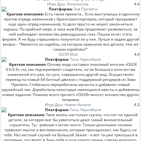
Игра Душ: Эксельсиор
4.4
Платформа:
Зов Припяти
Краткое описание:
Есть такая примета... Если выступаешь в одиночку
против отряда наёмников с бронетранспортером, который прикрывает
еще один отряд наемников, то дело просто не может закончиться
хорошо. По крайней мере, я пока жив.Игра продолжает развиваться, за
ней наблюдает множество равнодушных глаз. Пешка хочет стать
ферзём. Я не буду спрашивать получится ли у нее. Лучше я задам другой
вопрос - "Является ли корабль, на котором заменили все детали, тем же
самым кораблём?"
OGSR Mod
4.4
Платформа:
Тень Чернобыля
Краткое описание:
Основу мода составил знакомый многим «OGSE
0.6.9.3», но, как подчеркивают создатели, из-за большого количества
изменений это уже, по сути, совершенно другой мод. Осуществлён
переезд на новый 64 битный движок с поддержкой рендеров из Зова
Припяти. Глобально переработаны мутанты и добавлен новый
оружейный пак. Доработаны некоторые имеющиеся квесты и добавлены
новые задания. Помимо всего прочего «OGSR» вносит множество других
поправок
Игра Душ: Новое Начало
4.3
Платформа:
Тень Чернобыля
Краткое описание:
Твоя жизнь настолько скучна, что нет ни единой
детали, за которую мог бы ухватиться даже самый внимательный
слушатель. Ты - ровным счетом никто. Только длинными ночами
тревожат мысли и воспоминания, которые принадлежат, как будто, не
тебе. Несчастный случай на Большой Земле - и вот ты уже трясешься в
грузовике, что везёт в Зону тебя и еще одного парня, совсем молодого.