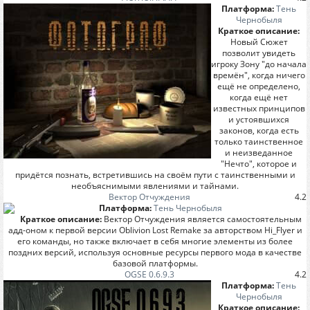
Платформа:
Тень
Чернобыля
Краткое описание:
Новый Сюжет
позволит увидеть
игроку Зону "до начала
времён", когда ничего
ещё не определено,
когда ещё нет
известных принципов
и устоявшихся
законов, когда есть
только таинственное
и неизведанное
"Нечто", которое и
придётся познать, встретившись на своём пути с таинственными и
необъяснимыми явлениями и тайнами.
Вектор Отчуждения
4.2
Платформа:
Тень Чернобыля
Краткое описание:
Вектор Отчуждения является самостоятельным
адд-оном к первой версии Oblivion Lost Remake за авторством Hi_Flyer и
его команды, но также включает в себя многие элементы из более
поздних версий, используя основные ресурсы первого мода в качестве
базовой платформы.
OGSE 0.6.9.3
4.2
Платформа:
Тень
Чернобыля
Краткое описание: