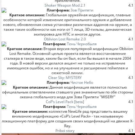
приключения.
Shoker Weapon Mod 2.1
4.1
Платформа:
Зов Припяти
Краткое описание:
Глобальная оружейная модификация, главные
особенности которой изменение оригинального оружия и добавление
нового, обновленная схема установки различных аддонов на оружие, а
также такие особенности как ноги от 1 лица, 3D-гильзы, динамическая
экипировка для НПС и многое другое.
Oblivion Lost Remake 2.0
4.1
Платформа:
Тень Чернобыля
Краткое описание:
Вторая версия популярной модификации Oblivion
Lost Remake. Основной целью проекта является восстановление
сталкера в таком виде, каким бы он был, если бы вышел в начале 2004
года. В новой версии делался акцент не только на исправление
имеющихся ошибок, но и на улучшение и расширение геймплея и
сюжетной линии.
Clear Sky: MYSTERY
4.1
Платформа:
Чистое Небо
Краткое описание:
Данная модификация является полностью
официальным ответвлением ставшего уже знаменитым по обе стороны
океана глобального мода для Зова Припяти "MISERY"
CoP’s Level Pack [beta]
4.1
Платформа:
Тень Чернобыля
Краткое описание:
коллектив NewLife рад представить вашему
вниманию модификацию «CoP’s Level Pack» - так называемую
локационную платформу для создания своих модификаций на движке X-
Ray.
Priboi story
4.1