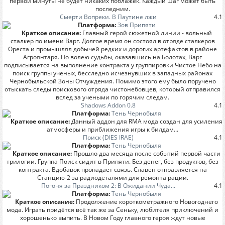
первой минуты не будет никаких поблажек. Каждый шаг может быть
последним.
Смерти Вопреки. В Паутине лжи
4.1
Платформа:
Зов Припяти
Краткое описание:
Главный герой сюжетной линии - вольный
сталкер по имени Варг. Долгое время он состоял в отряде сталкеров
Ореста и промышлял добычей редких и дорогих артефактов в районе
Агроянтаря. Но волею судьбы, оказавшись на Болотах, Варг
подписывается на выполнение контракта у группировки Чистое Небо на
поиск группы ученых, бесследно исчезнувших в западных районах
Чернобыльской Зоны Отчуждения. Помимо этого ему было поручено
отыскать следы поискового отряда чистонебовцев, который отправился
вслед за учеными по горячим следам.
Shadows Addon 0.8
4.1
Платформа:
Тень Чернобыля
Краткое описание:
Данный аддон для RMA мода создан для усиления
атмосферы и приближения игры к билдам...
Поиск (DIES IRAE)
4.1
Платформа:
Тень Чернобыля
Краткое описание:
Прошло два месяца после событий первой части
трилогии. Группа Поиск сидит в Припяти. Без денег, без продуктов, без
контракта. Вдобавок пропадает связь. Славен отправляется на
Станцию-2 за радиодеталями для ремонта рации.
Погоня за Праздником 2: В Ожидании Чуда...
4.1
Платформа:
Тень Чернобыля
Краткое описание:
Продолжение короткометражного Новогоднего
мода. Играть придётся всё так же за Сеньку, любителя приключений и
хорошенько выпить. В Новом Году главного героя ждут новые