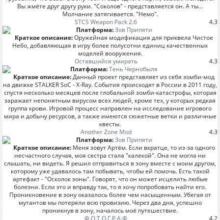
Вы жмёте друг другу руки. "Соколов" - представляется он. А ты...
Молчание затягивается. "Немо".
STCS Weapon Pack 2.6
4.3
Платформа:
Зов Припяти
Краткое описание:
Оружейная модификация для приквела Чистое
Небо, добавляющая в игру более полусотни единиц качественных
моделей вооружения.
Оставшийся умирать
4.3
Платформа:
Тень Чернобыля
Краткое описание:
Данный проект представляет из себя зомби-мод
на движке STALKER SoC - X-Ray. События происходят в России в 2011 году,
спустя несколько месяцев после глобальной зомби-катастрофы, которая
заражает непонятным вирусом всех людей, кроме тех, у которых редкая
группа крови. Игровой процесс направлен на исследование игрового
мира и добычу ресурсов, а также имеются сюжетные ветки и различные
квесты.
Another Zone Mod
4.3
Платформа:
Зов Припяти
Краткое описание:
Меня зовут Артём. Если вкратце, то из-за одного
несчастного случая, моя сестра стала "калекой". Она не могла ни
слышать, ни видеть. Я решил отправиться в зону вместе с моим другом,
которому уже удавалось там побывать, чтобы ей помочь. Есть такой
артефакт - "Осколок зоны". Говорят, что он может исцелить любые
болезни. Если это и вправду так, то я хочу попробовать найти его.
Проникновение в зону оказалось более чем насыщенным. Убегая от
мутантов мы потеряли всю провизию. Через два дня, успешно
проникнув в зону, началось моё путешествие.
Ф.О.Т.О.Г.Р.А.Ф
4.2