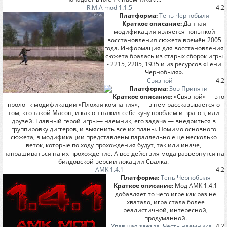
R.M.A mod 1.1.5
4.2
Платформа:
Тень Чернобыля
Краткое описание:
Данная
модификация является попыткой
восстановления сюжета времён 2005
года. Информация для восстановления
сюжета бралась из старых сборок игры
- 2215, 2205, 1935 и из ресурсов «Тени
Чернобыля».
Связной
4.2
Платформа:
Зов Припяти
Краткое описание:
«Связной» — это
пролог к модификации «Плохая компания», — в нем рассказывается о
том, кто такой Масон, и как он нажил себе кучу проблем и врагов, или
друзей. Главный герой игры— наемник, его задача — внедриться в
группировку диггеров, и выяснить все их планы. Помимо основного
сюжета, в модификации представлены параллельно еще несколько
веток, которые по ходу прохождения будут, так или иначе,
напрашиваться на их прохождение. А все действия мода развернутся на
билдовской версии локации Свалка.
AMK 1.4.1
4.2
Платформа:
Тень Чернобыля
Краткое описание:
Мод АМК 1.4.1
добавляет то чего игре как раз не
хватало, игра стала более
реалистичной, интересной,
продуманной.
Упавшая звезда. Честь наемника
4.2