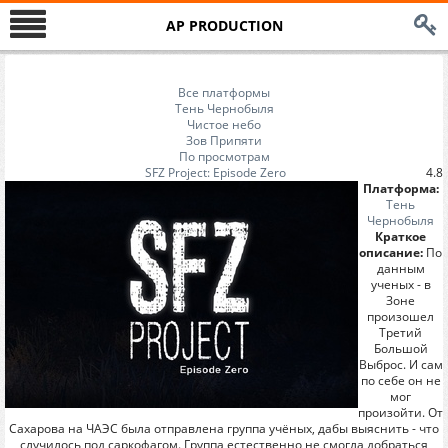
AP PRODUCTION
Все платформы
Тень Чернобыля
Чистое небо
Зов Припяти
По просмотрам
SFZ Project: Episode Zero
4.8
Платформа:
Тень
Чернобыля
Краткое
описание:
По
данным
ученых - в
Зоне
произошел
Третий
Большой
Выброс. И сам
по себе он не
мог
произойти. От
Сахарова на ЧАЭС была отправлена группа учёных, дабы выяснить - что
случилось под саркофагом. Группа естественно не смогла добраться