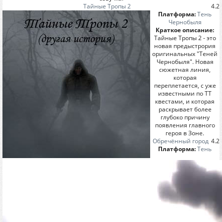
Тайные Тропы 2
4.2
Платформа:
Тень
Чернобыля
Краткое описание:
Тайные Тропы 2 - это
новая предыстрория
оригинальных "Теней
Чернобыля". Новая
сюжетная линия,
которая
переплетается, с уже
известными по ТТ
квестами, и которая
раскрывает более
глубоко причину
появления главного
героя в Зоне.
Обречённый город
4.2
Платформа:
Тень