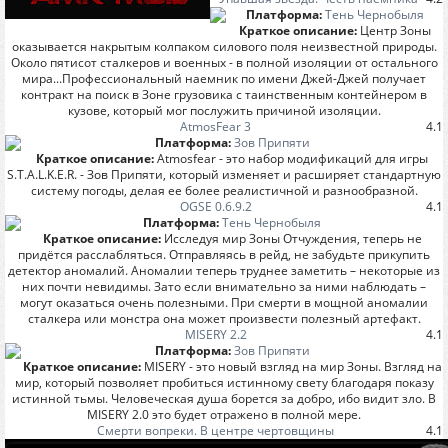
Платформа:
Тень Чернобыля
Краткое описание:
Центр Зоны
оказывается накрытым колпаком силового поля неизвестной природы.
Около пятисот сталкеров и военных - в полной изоляции от остального
мира...Профессиональный наемник по имени Джей-Джей получает
контракт на поиск в Зоне грузовика с таинственным контейнером в
кузове, который мог послужить причиной изоляции.
AtmosFear 3
4.1
Платформа:
Зов Припяти
Краткое описание:
Atmosfear - это набор модификаций для игры
S.T.A.L.K.E.R. - Зов Припяти, который изменяет и расширяет стандартную
систему погоды, делая ее более реалистичной и разнообразной.
OGSE 0.6.9.2
4.1
Платформа:
Тень Чернобыля
Краткое описание:
Исследуя мир Зоны Отчуждения, теперь не
придётся расслабляться. Отправляясь в рейд, не забудьте прикупить
детектор аномалий. Аномалии теперь труднее заметить – некоторые из
них почти невидимы. Зато если внимательно за ними наблюдать –
могут оказаться очень полезными. При смерти в мощной аномалии
сталкера или монстра она может произвести полезный артефакт.
MISERY 2.2
4.1
Платформа:
Зов Припяти
Краткое описание:
MISERY - это новый взгляд на мир Зоны. Взгляд на
мир, который позволяет пробиться истинному свету благодаря показу
истинной тьмы. Человеческая душа борется за добро, ибо видит зло. В
MISERY 2.0 это будет отражено в полной мере.
Смерти вопреки. В центре чертовщины
4.1