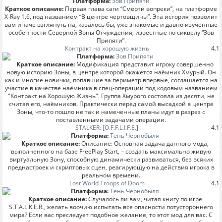
Платформа:
Зов Припяти
Краткое описание:
Первая глава саги “Смерти вопреки”, на платформе
X-Ray 1.6, под названием “В центре чертовщины”. Эта история позволит
вам иначе взглянуть на, казалось бы, уже знакомые и давно изученные
особенности Северной Зоны Отчуждения, известные по сиквелу “Зов
Припяти”.
Контракт на хорошую жизнь
4.1
Платформа:
Зов Припяти
Краткое описание:
Модификация представит игроку совершенно
новую историю Зоны, в центре которой окажется наёмник Хмурый. Он
как и многие новички, попавшие за периметр впервые, соглашается на
участие в качестве наёмника в спец-операции под кодовым названием
"Контракт на Хорошую Жизнь". Группа Хмурого состояла из десяти, не
считая его, наёмников. Практически перед самой высадкой в центре
Зоны, что-то пошло не так и намеченные планы идут в разрез с
поставленными задачами операции.
STALKER: [O.F.F.L.I.F.E.]
4.1
Платформа:
Тень Чернобыля
Краткое описание:
Описание: Основная задача данного мода,
выполненного на базе FreePlay Start, – создать максимально живую
виртуальную Зону, способную динамически развиваться, без всяких
преднастроек и скриптовых сцен, реагирующую на действия игрока в
реальном времени.
Lost World Troops of Doom
4.1
Платформа:
Тень Чернобыля
Краткое описание:
Случалось ли вам, читая книгу по игре
S.T.A.L.K.E.R., желать воочию испытать все опасности потустороннего
мира? Если вас преследует подобное желание, то этот мод для вас. С