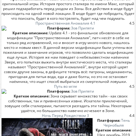
оригинальной игры. История простого сталкера по имени Макс, который
решил подзаработать перед уходом из Зоны. Все действия в моде будут
происходить на одной новой локации. В моде будет где побродить, будет
что поискать, будет в кого пострелять, будет над чем подумать.
Пространственная Аномалия 4.1
4.5
Платформа:
Зов Припяти
Краткое описание:
Update 4.1 - это финальное обновление для
модификации "Пространственная Аномалия", патч несёт в себе не
только ряд исправлений, но и вносит в игру много нового, нашлось
место и новым квест. В данной версии модификации были учтены все
пожелания и замечание игроков, что позволило сделать модификацию
еще лучше. История же нам поведает о небезызвестном наёмнике
Звере, его попытках выжить внутри мистического места, что сталкеры
называют "Пространственной Аномалией", внутри которой царят
совсем другие законы, в дефиците теперь всё: патроны, медикаменты,
пригодная для питья вода, еда и даже болты, но это не остановит
наёмника, что ищет способ выбраться из смертельной ловушки.
Путь во мгле
4.5
Платформа:
Зов Припяти
Краткое описание:
Зона скрывает множество тайн - как своих
собственных, так и привнесённых извне. Искатели приключений,
зовущие себя сталкерами, пытаются разгадать эти тайны. Некоторым
удаётся, но большинство навечно исчезают в Зоне.
Ночь Перед Рождеством 3
4.4
Платформа:
Тень
Чернобыля
Краткое описание:
Шел декабрь 2019