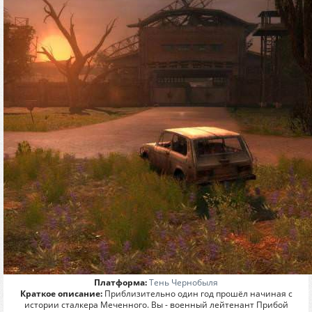
Платформа:
Тень Чернобыля
Краткое описание:
Приблизительно один год прошёл начиная с
истории сталкера Меченного. Вы - военный лейтенант Прибой