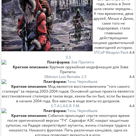
года, жизнь в Зоне
шла своим чередом…
А тем временем, двое
друзей, Миша и Дима,
сами того не
подозревая, стали
главными
действующими
лицами удивительной
новогодней истории.
STCoP Weapon Pack
4.4
3.3
Платформа:
Зов Припяти
Краткое описание:
Крупная оружейная модификация для Зова
Припяти.
Oblivion Lost Remake 2.5
4.4
Платформа:
Тень Чернобыля
Краткое описание:
Мод является восстановлением "того самого
сталкера" за период 2003-2004 годов. Основной целью проекта является
восстановление сталкера в таком виде, каким бы он был, если бы вышел
в начале 2004 года. Все квесты в моде взяты из диздоков.
S.T.A.L.K.E.R. F.M.
4.4
Платформа:
Тень Чернобыля
Краткое описание:
События происходят спустя некоторое время
после оригинальной версии "ТЧ". Саркофаг АЭС накрыт защитным
куполом, на Радаре свирепствуют мутанты, жизнь сталкера трудна и
неказиста. Никакого фриплея. Пять различных концовок, одна из
которых позволяет вернуться в игру.