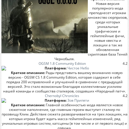
Новая версия
популярного мода
преподнесет игрокам
множество сюрпризов,
среди которых
уникальные
графические и
геймплейные фичи,
новые квесты и
локации а так же
обновленная
скриптовая база Теней
Чернобыля.
OGSM 1.8 Community Edition
4.2
Платформа:
Чистое Небо
Краткое описание:
Рады представить вашему вниманию новую
версию - OGSM CS 1.8 Community Edition, которая содержит в себе
порядка 200 исправлений и улучшений в сравнении с предыдущей
версией. Это стало возможным благодаря коллективным усилиям
нашей команды и сообщества сталкеров, создавших «Народный патч».
Chernobyl Chronicles
4.2
Платформа:
Зов Припяти
Краткое описание:
Главной особенностью мода является новое
сюжетное наполнение, где главным героем выступит сталкер по
прозвищу Клим. Действие сюжета разворачивается на трех локациях, на
которых игрока будет ждать масса геймплейных изменений, ряд
уникальных игровых систем, катсцены (в том числе и от первого лица) и
озвучка.