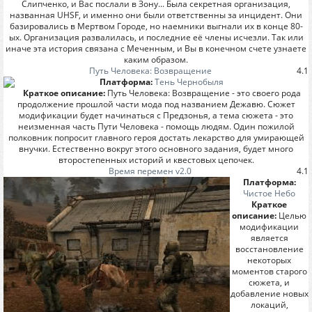
Слипченко, и Вас послали в Зону... Была секретная организация,
названная UHSF, и именно они были ответственны за инцидент. Они
базировались в Мертвом Городе, но наемники выгнали их в конце 80-
ых. Организация развалилась, и последние её члены исчезли. Так или
иначе эта история связана с Меченным, и Вы в конечном счете узнаете
каким образом.
Путь Человека: Возвращение
4.1
Платформа:
Тень Чернобыля
Краткое описание:
Путь Человека: Возвращение - это своего рода
продолжение прошлой части мода под названием Дежавю. Сюжет
модификации будет начинаться с Предзонья, а тема сюжета - это
неизменная часть Пути Человека - помощь людям. Один пожилой
полковник попросит главного героя достать лекарство для умирающей
внучки. Естественно вокруг этого основного задания, будет много
второстепенных историй и квестовых цепочек.
Время перемен v2.0
4.1
Платформа:
Чистое Небо
Краткое
описание:
Целью
модификации
является
восстановление
некоторых
моментов старого
сюжета, и
добавление новых
локаций,