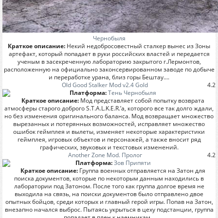
Чернобыля
Краткое описание:
Некий недобросовестный сталкер вынес из Зоны
артефакт, который попадает в руки российских властей и передается
ученым в засекреченную лабораторию закрытого г.Лермонтов,
расположенную на официально законсервированном заводе по добыче
и переработке урана, близ горы Бештау....
Old Good Stalker Mod v2.4 Gold
4.2
Платформа:
Тень Чернобыля
Краткое описание:
Мод представляет собой попытку возврата
атмосферы старого доброго S.T.A.L.K.E.R.’а, которого все так долго ждали,
но без изменения оригинального баланса. Мод возвращает множество
вырезанных и потерянных возможностей, исправляет множество
ошибок геймплея и вылеты, изменяет некоторые характеристики
геймплея, игровых объектов и персонажей, а также вносит ряд
графических, звуковых и текстовых изменений.
Another Zone Mod. Пролог
4.2
Платформа:
Зов Припяти
Краткое описание:
Группа военных отправляется на Затон для
поиска документов, которые по некоторым данным находились в
лаборатории под Затоном. После того как группа долгое время не
выходила на связь, на поиски документов было отправлено двое
опытных бойцов, среди которых и главный герой игры. Попав на Затон,
внезапно начался выброс. Пытаясь укрыться в цеху подстанции, группа
попадает в плен к наемникам...