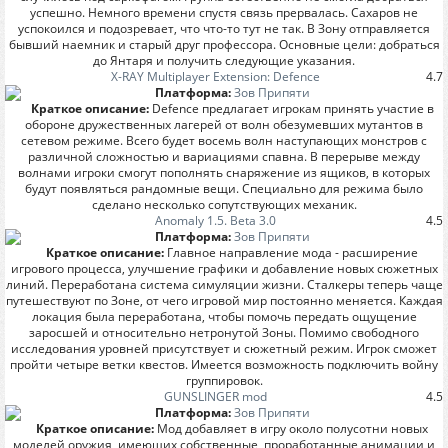
успешно. Немного времени спустя связь прервалась. Сахаров не
успокоился и подозревает, что что-то тут не так. В Зону отправляется
бывший наемник и старый друг профессора. Основные цели: добраться
до Янтаря и получить следующие указания.
X-RAY Multiplayer Extension: Defence
4.7
Платформа:
Зов Припяти
Краткое описание:
Defence предлагает игрокам принять участие в
обороне дружественных лагерей от волн обезумевших мутантов в
сетевом режиме. Всего будет восемь волн наступающих монстров с
различной сложностью и вариациями спавна. В перерыве между
волнами игроки смогут пополнять снаряжение из ящиков, в которых
будут появляться рандомные вещи. Специально для режима было
сделано несколько сопутствующих механик.
Anomaly 1.5. Beta 3.0
4.5
Платформа:
Зов Припяти
Краткое описание:
Главное направление мода - расширение
игрового процесса, улучшение графики и добавление новых сюжетных
линий. Переработана система симуляции жизни. Сталкеры теперь чаще
путешествуют по Зоне, от чего игровой мир постоянно меняется. Каждая
локация была переработана, чтобы помочь передать ощущение
заросшей и относительно нетронутой Зоны. Помимо свободного
исследования уровней присутствует и сюжетный режим. Игрок сможет
пройти четыре ветки квестов. Имеется возможность подключить войну
группировок.
GUNSLINGER mod
4.5
Платформа:
Зов Припяти
Краткое описание:
Мод добавляет в игру около полусотни новых
моделей оружия, имеющих собственные, проработанные анимации и