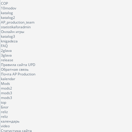
COP
10modov
katalog
katalog2
AP_production_team
statistikaforadmin
Онлайн игры
katalog3
knigadeza
FAQ
2glava
3glava
release
Правила сайта UPD
Обратная связь
Почта AP Production
kalendar
Mods
mods2
mods3
mods3
top
Блог
reliz
reliz
календарь
video
Статистика сайта