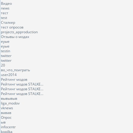
Видео
news
тест
test
Сталкер
тест опросов
projects_approduction
Отзывы о модах
еуые
еуые
testin
twitter
twitter
20
во_что_поиграть
user2014
Рейтинг модов
Рейтинг модов STALKE...
Рейтинг модов STALKE...
Рейтинг модов STALKE...
вывывыв
liga_modov
vknews
вавав
Опрос
ыв
infocentr
kopilka