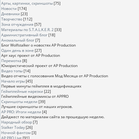
Арты, картинки, скриншоты
[75]
Новости
[174]
Дневники
[23]
Творчество
[112]
Зона отчуждения
[57]
Материалы по S.T.A.L.K.E.R. 2
[33]
Административный блог
[18]
Аномальный блог
[7]
Блог Wolfstalker о новостях AP Production
Один день в зоне
[27]
Арт хаус проект от AP Production
Перемотка
[8]
Юмористический проект от AP Production
Видео топы
[14]
Видео отчеты с голосования Мод Месяца от AP Production
Начало игры
[45]
Первые минуты геймплея в модификациях
Геймплейные нарезки
[22]
Геймплейные видеомиксы от APPRO
Скриншоты недели
[39]
Лучшие скриншоты от наших игроков.
AP PRO: Итоги недели
[4]
Дайджест по материалам сайта за прошедшую неделю.
Народный обзор
[7]
Stalker Today
[26]
Ночной фантом
[3]
AP PRO Live
[91]