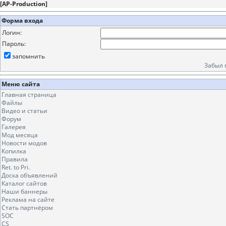
[
AP-Production
]
Форма входа
Логин:
Пароль:
запомнить
Забыл 
Меню сайта
Главная страница
Файлы
Видео и статьи
Форум
Галерея
Мод месяца
Новости модов
Копилка
Правила
Ret. to Pri.
Доска объявлений
Каталог сайтов
Наши баннеры
Реклама на сайте
Стать партнёром
SOC
CS