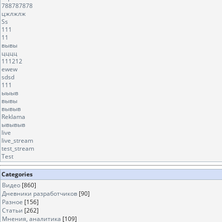
788787878
цжлжлж
Ss
111
11
вывы
цццц
111212
ewew
sdsd
111
ыыыв
вывы
вывыв
Reklama
ывывыв
live
live_stream
test_stream
Test
Categories
Видео
[860]
Дневники разработчиков
[90]
Разное
[156]
Статьи
[262]
Мнения, аналитика
[109]