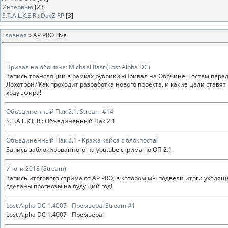
Интервью
[23]
S.T.A.L.K.E.R.: DayZ RP
[3]
Главная
»
AP PRO Live
Привал на обочине: Michael Rast (Lost Alpha DC)
Запись трансляции в рамках рубрики «Привал на Обочине. Гостем передачи
Лохотрон? Как проходит разработка нового проекта, и какие цели став
ходу эфира!
Объединенный Пак 2.1. Stream #14
S.T.A.L.K.E.R.: Объединенный Пак 2.1
Объединенный Пак 2.1 - Кража кейса с блокпоста!
Запись заблокированного на youtube стрима по ОП 2.1.
Итоги 2018 (Stream)
Запись итогового стрима от AP PRO, в котором мы подвели итоги уходящ
сделаны прогнозы на будущий год!
Lost Alpha DC 1.4007 - Премьера! Stream #1
Lost Alpha DC 1.4007 - Премьера!