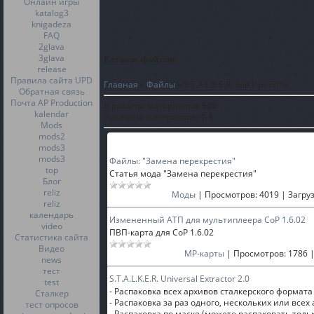
Онлайн игры
katalog3
knigadeza
FAQ
2glava
3glava
Каталог файлов
release
Правила сайта UPD
Главная
»
Файлы
» S.T.A.L.K.E.R. Зов Припяти
Обратная связь
Почта AP Production
В разделе материалов
:
500
kalendar
Показано материалов
:
1-8
Mods
mods2
mods3
mods3
Файлы: "Замена перекрестия"
top
Статья мода "Замена перекрестия"
Блог
reliz
Моды
|
Просмотров:
4019
|
Загруз
reliz
календарь
Измененный АТП для мультиплеера CoP 1.6.02
video
ПВП-карта для CoP 1.6.02
Статистика сайта
Видео
МР-карты
|
Просмотров:
1786
news
тест
S.T.A.L.K.E.R. Universal Extractor 2.0
test
- Распаковка всех архивов сталкерского форма
Сталкер
- Распаковка за раз одного, нескольких или все
тест опросов
- Распаковка по маске (можете распаковать только