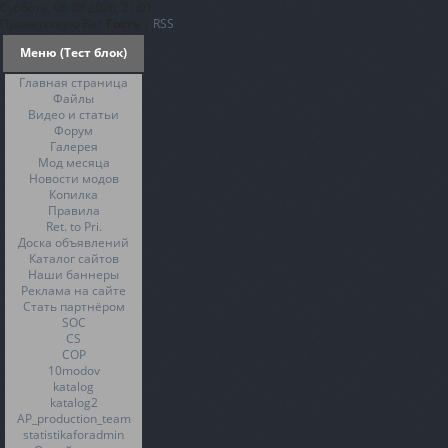
Суббота, 08.08.2026, 21:01
Приветствую Вас
Гость
|
RSS
Меню (Тест блок)
Главная страница
Файлы
Видео и статьи
Форум
Галерея
Мод месяца
Новости модов
Копилка
Правила
Ret. to Pri.
Доска объявлений
Каталог сайтов
Наши баннеры
Реклама на сайте
Стать партнёром
SOC
CS
COP
10modov
katalog
katalog2
AP_production_team
statistikaforadmin