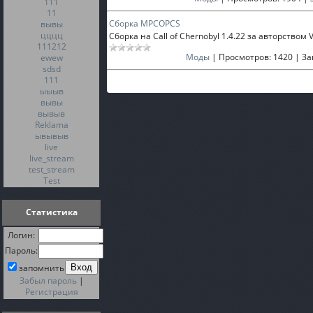
111
11
Сборка MPCOPCS
вывы
цццц
Сборка на Call of Chernobyl 1.4.22 за авторство
111212
Моды
|
Просмотров:
1420
|
За
ewew
sdsd
111
ыыыв
вывы
вывыв
Reklama
ывывыв
live
live_stream
test_stream
Test
Статистика
Логин:
Пароль:
запомнить
Забыл пароль
|
Регистрация