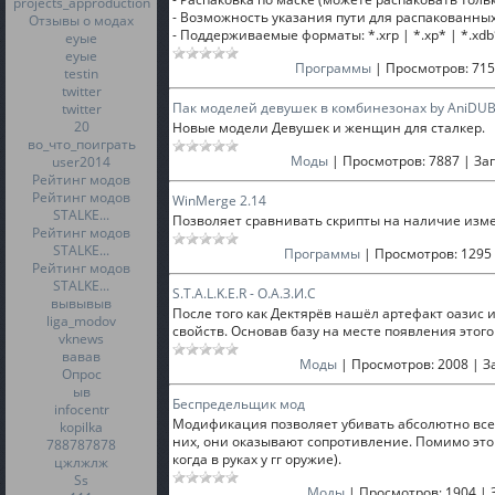
projects_approduction
- Возможность указания пути для распакованных
Отзывы о модах
- Поддерживаемые форматы: *.xrp | *.xp* | *.xdb
еуые
еуые
Программы
|
Просмотров:
715
testin
twitter
Пак моделей девушек в комбинезонах by AniDU
twitter
20
Новые модели Девушек и женщин для сталкер.
во_что_поиграть
Моды
|
Просмотров:
7887
|
Заг
user2014
Рейтинг модов
Рейтинг модов
WinMerge 2.14
STALKE...
Позволяет сравнивать скрипты на наличие изме
Рейтинг модов
STALKE...
Программы
|
Просмотров:
1295
Рейтинг модов
STALKE...
S.T.A.L.K.E.R - О.А.З.И.С
вывывыв
После того как Дектярёв нашёл артефакт оазис 
liga_modov
свойств. Основав базу на месте появления этог
vknews
вавав
Моды
|
Просмотров:
2008
|
З
Опрос
ыв
Беспредельщик мод
infocentr
Модификация позволяет убивать абсолютно всех
kopilka
них, они оказывают сопротивление. Помимо этог
788787878
когда в руках у гг оружие).
цжлжлж
Ss
Моды
|
Просмотров:
1904
|