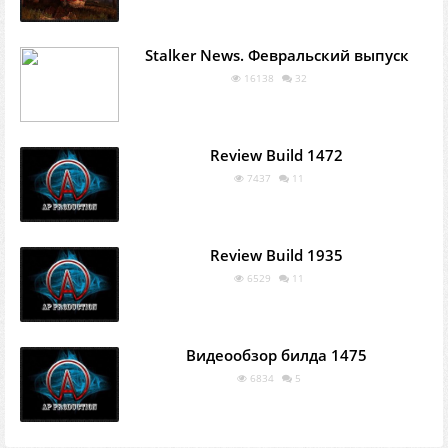
Stalker News. Февральский выпуск
16138
32
Review Build 1472
7437
11
Review Build 1935
6529
11
Видеообзор билда 1475
6834
5