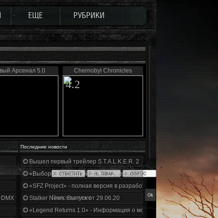
Ы
ЕЩЕ
РУБРИКИ
вый Арсенал 5.0
Chernobyl Chronicles
4.2
Последние новости
Вышел первый трейлер S.T.A.L.K.E.R. 2
«Выбор» - четвертый отчет о разработке!
«SFZ Project» - полная версия в разработке!
+DMX 1.3.5.ООП.МА.К.
Stalker News. Выпуск от 29.06.20
«Legend Returns 1.0» - Информация о моде за июнь 2020