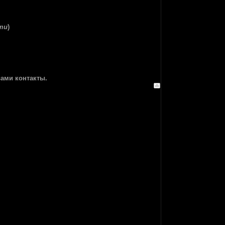
ти
)
вами контакты.