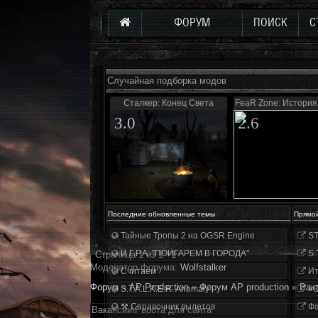
ФОРУМ
ПОИСК
С
Случайная подборка модов
Сталкер: Конец Света
FeaR Zone: История
3.0
2.6
Последние обновленные темы
Прямо
Тайные Тропы 2 на OGSR Engine
ST
И.Г.Р.А. "ПОИГАРЕМ В ГОРОДА"
S.
Страница
1
из
1
1
Модератор форума:
Wolfstalker
Считаем
Ит
Форум
»
AP Production
»
Форум AP production
»
Вак
S.T.A.L.K.E.R. Anomaly
«О
⚒ Справочник вылетов
Фа
Вакансии\Работа для сайта