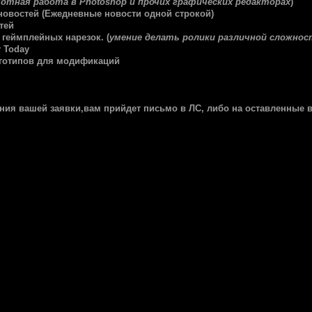
отная работа в Photoshop и прочих графических редакторах
)
-новостей (Ежедневные новости одной строкой)
тей
 геймплейных нарезок. (
умение делать ролики различной сложнос
r Today
оготипов для модификаций
ния вашей заявки,вам прийдет письмо в ЛС, либо на оставленные 