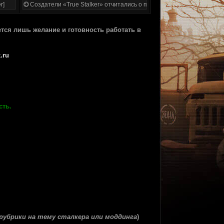
r]
Создатели «True Stalker» отчитались о проделанной работе
ется лишь желание и готовность работать в
.ru
сть.
рубрики на тему сталкера или моддинга
)