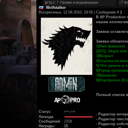
NLC 7. Правки и модификации
Фа
Wolfstalker
Воскресенье, 12.09.2010, 19:05 | Сообщение #
1
В AP Production
нашем коллектив
Заявки оставлят
Заявка обязател
1)Имя фамилия
2)ICQ, Skype или
3)Возраст
4)Ссылка на ваш
5) Что умеете и
6)Город прожива
7)Вакансия
8)Портфолио (Есл
Полный список в
Статус
:
- Редактор интер
Легенда
:
- Редактор текст
Сообщений
:
2258
- Редактор собст
Награды
:
15