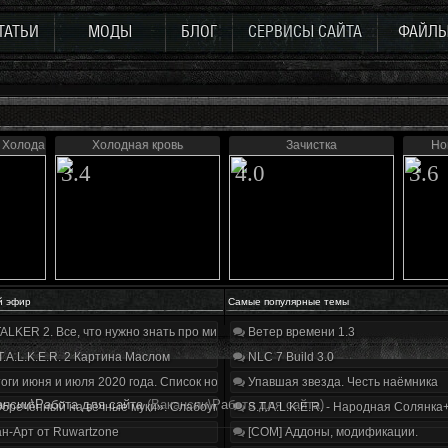
ТАТЬИ
МОДЫ
БЛОГ
СЕРВИСЫ САЙТА
ФАЙЛ
 Холода
Холодная кровь
Зачистка
Но
3.4
4.0
3.6
й эфир
Самые популярные темы
ALKER 2. Все, что нужно знать про мир, геймплей и сюжет | Разбор трейлера
Ветер времени 1.3
T.A.L.K.E.R. 2 Картина Маслом
NLC 7 Build 3.0
оги июня и июля 2020 года. Список нововведений
Упавшая звезда. Честь наёмника
ансии\Работа для сайта
(Вакансии\Работа для сайта)
бречённый на вечные муки». Слабоумие и отвага
S.T.A.L.K.E.R. - Народная Солянка
н-Арт от Ruwartzone
[COM] Аддоны, модификации.