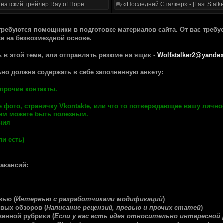
натский трейлер Ray of Hope
«Последний Сталкер» - [Last Stalke
 требуются помощники в подготовке материалов сайта. От вас требу
е на безвозмездной основе.
ь в этой теме, или отправлять резюме на ящик -
Wolfstalker2@yandex
ьно должна содержать в себе заполненную анкету:
 прочие контакты.
е фото, страничку Vkontakte, или что то потверждающее вашу лично
 чем можете быть полезным.
ния
и есть)
акансий:
вью (
Интервью с разработчиками модификаций
)
овых обзоров (
Написание рецензий, превью и прочих статей
)
венной рубрики (
Если у вас есть идея относительно интересной 