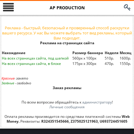
AP PRODUCTION
Реклама - быстрый, безопасный и проверенный способ раскрутки
вашего ресурса. У нас Вы можете выбрать тот вид рекламы, который
Вам подходит.
Реклама на страницах сайта
Нахождение
Размер баннера
Неделя
Месяц
На всех страницах сайта, под шапкой
560рх х 100рх
510р.
1600р.
На всех страницах сайта, в блоке
175px x 300px
470р.
1550р.
Красные
- занято
Зелёные
- свободно
Заказ рекламы
По всем вопросам обращайтесь к
администратору
!
Личные сообщения
Оплата рекламы производится по средствам платежной системы
Web
Money.
Реквизиты:
R324351545666, Z375025121963, U693724451605