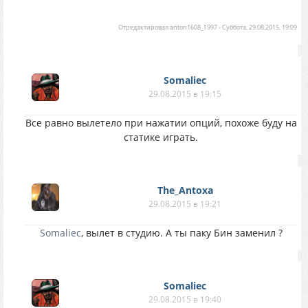
Отредактировал
anton1608_1997
-
Суббота, 29.08.2015, 19:09
Somaliec
29.08.2015 в 19:15
Все равно вылетело при нажатии опций, похоже буду на
статике играть.
The_Antoxa
29.08.2015 в 19:21
Somaliec
, вылет в студию. А ты паку Бин заменил ?
Somaliec
29.08.2015 в 19:40