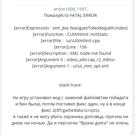
anton1608_1997
,
Пожалуйста FATAL ERROR
[error]Expression : xml_doc.NavigateToNode(path,index)
[error]Function : CUIXmlInit::InitStatic
[error]File : .\ui\UIXmlInit.cpp
[error]Line : 156
[error]Description : XML node not found
[error]Argument 0 : video_adv:cap_r2_mblur
[error]Argument 1 : ui\ui_mm_opt.xml
stack trace:
На игру установил мод с заменой файлов(там геймдата
и бин была), потом поставил фикс один, ну а в конце
фикс 2(ЗП:gamedata:scripts).
А также я не могу убить охраника долговца, причем ни
днем, ни ночью. Да и перчатки "брони долга" не очень.