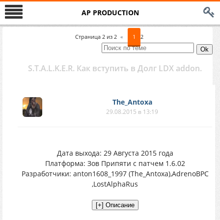
AP PRODUCTION
Страница
2
из
2
«
1
2
S.T.A.L.K.E.R. Как вступить в Долг LDX addon.
The_Antoxa
29.08.2015 в 13:19
Дата выхода: 29 Августа 2015 года
Платформа: Зов Припяти с патчем 1.6.02
Разработчики: anton1608_1997 (The_Antoxa),AdrenoBPC
,LostAlphaRus