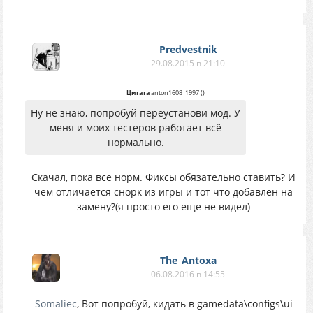
Predvestnik
29.08.2015 в 21:10
Цитата
anton1608_1997
(
)
Ну не знаю, попробуй переустанови мод. У
меня и моих тестеров работает всё
нормально.
Скачал, пока все норм. Фиксы обязательно ставить? И
чем отличается снорк из игры и тот что добавлен на
замену?(я просто его еще не видел)
The_Antoxa
06.08.2016 в 14:55
Somaliec
, Вот попробуй, кидать в gamedata\configs\ui