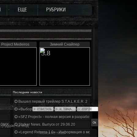
Ы
ЕЩЕ
РУБРИКИ
 Project Medeiros
Зимний Снайпер
3.8
Последние новости
Вышел первый трейлер S.T.A.L.K.E.R. 2
«Выбор» - четвертый отчет о разработке!
«SFZ Project» - полная версия в разработке!
+DMX 1.3.5.ООП.МА.К.
Stalker News. Выпуск от 29.06.20
n
(Аддон на мод
«Legend Returns 1.0» - Информация о моде за июнь 2020