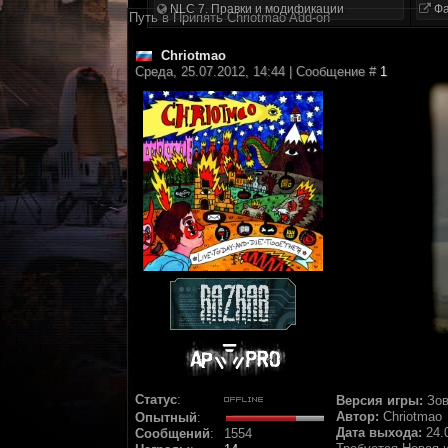
NLC 7. Правки и модификации
Фа
Путь в Припять Chriotmao Add-on
Chriotmao
Среда, 25.07.2012, 14:44 | Сообщение #
1
Статус
:
Версия игры:
Зов
Автор:
Chriotmao
Опытный
:
Дата выхода:
24.
Сообщений
:
1554