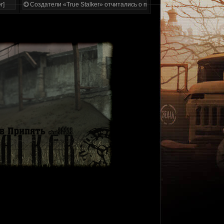
r]
Создатели «True Stalker» отчитались о проделанной работе