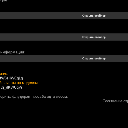
гра!
 информация:
ание:
zJfW8sIIWCqLq
й вылеты по моделям:
IViDj_dKWCqVr
сорить, флудерам просьба идти лесом.
Сообщение от