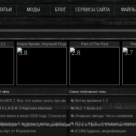
ТАТЬИ
МОДЫ
БЛОГ
СЕРВИСЫ САЙТА
ФАЙЛ
.3.1
Новое Время. Научный Подход
Pain of The Past
The
3.8
2.8
3.7
й эфир
Самые популярные темы
ALKER 2. Все, что нужно знать про мир, геймплей и сюжет | Разбор трейлера
Ветер времени 1.3
T.A.L.K.E.R. 2 Картина Маслом
NLC 7 Build 3.0
оги июня и июля 2020 года. Список нововведений
Упавшая звезда. Честь наёмника
бречённый на вечные муки». Слабоумие и отвага
S.T.A.L.K.E.R. - Народная Солянка
ификации
»
Аддоны для модификаций
»
Путь в Припять Chriotmao Add-o
н-Арт от Ruwartzone
[COM] Аддоны, модификации.