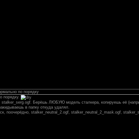
ормально по порядку
по порядку.
 stalker_serg.ogf. Берёшь ЛЮБУЮ модель сталкера, копируешь её (напр
и закидываешь в папку откуда удалял.
к, поочерёдно, stalker_neutral_2.ogf, stalker_neutral_2_mask.ogf, stalker