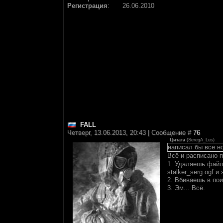
Регистрация
:
26.06.2010
FALL
Четверг, 13.06.2013, 20:43 | Сообщение #
76
Цитата
(
SeregA_Lus
)
написал бы все н
Всё и расписано 
1. Удаляешь файл
stalker_serg.ogf 
2. Вбиваешь в поис
3. Эм... Всё.