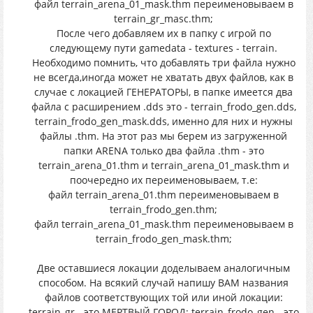
файл terrain_arena_01_mask.thm переименовываем в
terrain_gr_masc.thm;
После чего добавляем их в папку с игрой по
следующему пути gamedata - textures - terrain.
Необходимо помнить, что добавлять три файла нужно
не всегда,иногда может не хватать двух файлов, как в
случае с локацией ГЕНЕРАТОРЫ, в папке имеется два
файла с расширением .dds это - terrain_frodo_gen.dds,
terrain_frodo_gen_mask.dds, именно для них и нужны
файлы .thm. На этот раз мы берем из загруженной
папки ARENA только два файла .thm - это
terrain_arena_01.thm и terrain_arena_01_mask.thm и
поочередно их переименовываем, т.е:
файл terrain_arena_01.thm переименовываем в
terrain_frodo_gen.thm;
файл terrain_arena_01_mask.thm переименовываем в
terrain_frodo_gen_mask.thm;
Две оставшиеся локации доделываем аналогичным
способом. На всякий случай напишу ВАМ названия
файлов соответствующих той или иной локации:
terrain_gr - это МЕРТВЫЙ ГОРОД; terrain_frodo_gen - это