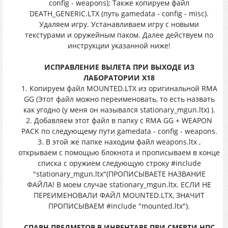
config - weapons); Также копируем файл
DEATH_GENERIC.LTX (путь gamedata - config - misc).
Удаляем игру. Устанавливаем игру с новыми
текстурами и оружейным паком. Далее действуем по
инструкции указанной ниже!
ИСПРАВЛЕНИЕ ВЫЛЕТА ПРИ ВЫХОДЕ ИЗ
ЛАБОРАТОРИИ X18
1. Копируем файл MOUNTED.LTX из оригинальной RMA
GG (Этот файл можно переименовать, то есть назвать
как угодно (у меня он назывался stationary_mgun.ltx) ).
2. Добавляем этот файл в папку с RMA GG + WEAPON
PACK по следующему пути gamedata - config - weapons.
3. В этой же папке находим файл weapons.ltx ,
открываем с помощью блокнота и прописываем в конце
списка с оружием следующую строку #include
"stationary_mgun.ltx"(ПРОПИСЫВАЕТЕ НАЗВАНИЕ
ФАЙЛА! В моем случае stationary_mgun.ltx. ЕСЛИ НЕ
ПЕРЕИМЕНОВАЛИ ФАЙЛ MOUNTED.LTX, ЗНАЧИТ
ПРОПИСЫВАЕМ #include "mounted.ltx").
СПАВН ПРЕДМЕТОВ В ИНВЕНТАРЕ ПРИ СМЕРТИ НПС