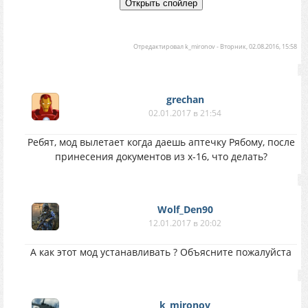
Отредактировал
k_mironov
-
Вторник, 02.08.2016, 15:58
grechan
02.01.2017 в 21:54
Ребят, мод вылетает когда даешь аптечку Рябому, после
принесения документов из х-16, что делать?
Wolf_Den90
12.01.2017 в 20:02
А как этот мод устанавливать ? Объясните пожалуйста
k_mironov