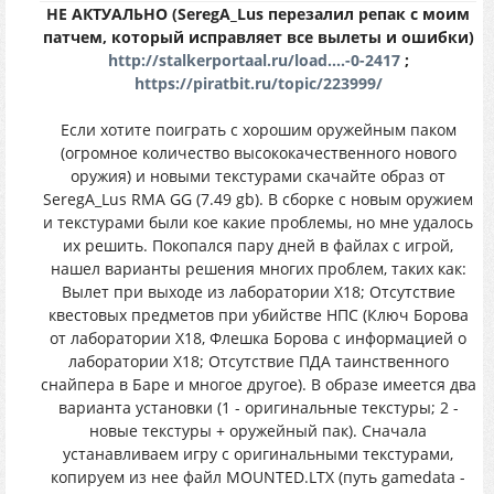
НЕ АКТУАЛЬНО (SeregA_Lus перезалил репак с моим
патчем, который исправляет все вылеты и ошибки)
http://stalkerportaal.ru/load....-0-2417
;
https://piratbit.ru/topic/223999/
Если хотите поиграть с хорошим оружейным паком
(огромное количество высококачественного нового
оружия) и новыми текстурами скачайте образ от
SeregA_Lus RMA GG (7.49 gb). В сборке с новым оружием
и текстурами были кое какие проблемы, но мне удалось
их решить. Покопался пару дней в файлах с игрой,
нашел варианты решения многих проблем, таких как:
Вылет при выходе из лаборатории X18; Отсутствие
квестовых предметов при убийстве НПС (Ключ Борова
от лаборатории X18, Флешка Борова с информацией о
лаборатории X18; Отсутствие ПДА таинственного
снайпера в Баре и многое другое). В образе имеется два
варианта установки (1 - оригинальные текстуры; 2 -
новые текстуры + оружейный пак). Сначала
устанавливаем игру с оригинальными текстурами,
копируем из нее файл MOUNTED.LTX (путь gamedata -