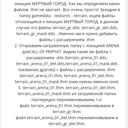
локации МЕРТВЫЙ ГОРОД. Как мы определяем каких
файлов .thm не хватает. Все очень просто! Заходим в
папку gamedata - textures - terrain, ищем файлы
относящиеся к локации МЕРТВЫЙ ГОРОД, в данном
случае это файлы terrain_gr.dds, terrain_gr_det.dds,
terrain_gr_mask.dds . Именно им и нужно добавить
файлы с расширением .thm
2. Открываем загруженную папку с локацией ARENA
дляCALL OF PRIPYAT, видим такие же файлы с
расширением .dds (terrain_arena_01.dds,
terrain_arena_01_det.dds,terrain_arena_01_mask.dds
(название другое)) + файлы с расширением .thm
(terrain_arena_01.thm, terrain_arena_01_det.thm,
terrain_arena_01_mask.thm (нам нужны именно они).
3. terrain_arena_01.thm, terrain_arena_01_det.thm,
terrain_arena_01_mask.thm из загруженной папки
поочередно переименовываем, т.е:
файл terrain_arena_01.thm переименовываем в
terrain_gr.thm;
файл terrain_arena_01_det.thm переименовываем в
terrain_gr_det.thm;