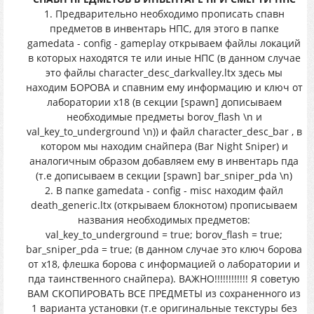
1. Предварительно необходимо прописать спавн
предметов в инвентарь НПС, для этого в папке
gamedata - config - gameplay открываем файлы локаций
в которых находятся те или иные НПС (в данном случае
это файлы character_desc_darkvalley.ltx здесь мы
находим БОРОВА и спавним ему информацию и ключ от
лаборатории x18 (в секции [spawn] дописываем
необходимые предметы borov_flash \n и
val_key_to_underground \n)) и файл character_desc_bar , в
котором мы находим снайпера (Bar Night Sniper) и
аналогичным образом добавляем ему в инвентарь пда
(т.е дописываем в секции [spawn] bar_sniper_pda \n)
2. В папке gamedata - config - misc находим файл
death_generic.ltx (открываем блокнотом) прописываем
названия необходимых предметов:
val_key_to_underground = true; borov_flash = true;
bar_sniper_pda = true; (в данном случае это ключ борова
от x18, флешка борова с информацией о лаборатории и
пда таинственного снайпера). ВАЖНО!!!!!!!!!!!! Я советую
ВАМ СКОПИРОВАТЬ ВСЕ ПРЕДМЕТЫ из сохраненного из
1 варианта установки (т.е оригинальные текстуры без