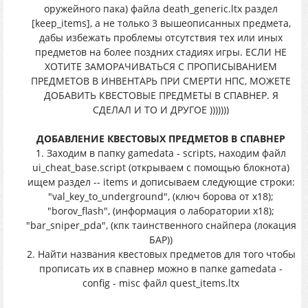
оружейного пака) файла death_generic.ltx раздел
[keep_items], а не только 3 вышеописанных предмета,
дабы избежать проблемы отсутствия тех или иных
предметов на более поздних стадиях игры. ЕСЛИ НЕ
ХОТИТЕ ЗАМОРАЧИВАТЬСЯ С ПРОПИСЫВАНИЕМ
ПРЕДМЕТОВ В ИНВЕНТАРЬ ПРИ СМЕРТИ НПС, МОЖЕТЕ
ДОБАВИТЬ КВЕСТОВЫЕ ПРЕДМЕТЫ В СПАВНЕР. Я
СДЕЛАЛ И ТО И ДРУГОЕ )))))))
ДОБАВЛЕНИЕ КВЕСТОВЫХ ПРЕДМЕТОВ В СПАВНЕР
1. Заходим в папку gamedata - scripts, находим файл
ui_cheat_base.script (открываем с помощью блокнота)
ищем раздел -- items и дописываем следующие строки:
"val_key_to_underground", (ключ борова от x18);
"borov_flash", (информация о лаборатории x18);
"bar_sniper_pda", (кпк таинственного снайпера (локация
БАР))
2. Найти названия квестовых предметов для того чтобы
прописать их в спавнер можно в папке gamedata -
config - misc файл quest_items.ltx