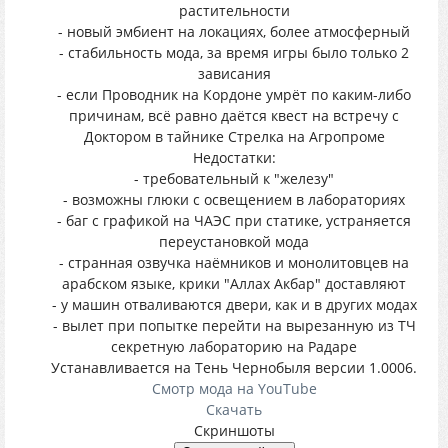
растительности
- новый эмбиент на локациях, более атмосферный
- стабильность мода, за время игры было только 2
зависания
- если Проводник на Кордоне умрёт по каким-либо
причинам, всё равно даётся квест на встречу с
Доктором в тайнике Стрелка на Агропроме
Недостатки:
- требовательный к "железу"
- возможны глюки с освещением в лабораториях
- баг с графикой на ЧАЭС при статике, устраняется
переустановкой мода
- странная озвучка наёмников и монолитовцев на
арабском языке, крики "Аллах Акбар" доставляют
- у машин отваливаются двери, как и в других модах
- вылет при попытке перейти на вырезанную из ТЧ
секретную лабораторию на Радаре
Устанавливается на Тень Чернобыля версии 1.0006.
Смотр мода на YouTube
Скачать
Скриншоты