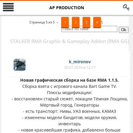
AP PRODUCTION
Страница
5
из
5
«
1
2
3
4
5
STALKER RMA Graphic & Gameplay Addon (RMA GG)
k_mironov
30.07.2016 в 12:17
Новая графическая сборка на базе RMA 1.1.5.
Сборка взята с игрового канала Bart Game TV.
Плюсы модификации:
- восстановлен старый сюжет, локации Тёмная Лощина,
Мёртвый город, Генераторы
- есть транспорт: Нивы, УАЗ военных, КАМАЗ
- изменены модели бандитов, модели оружия,
инвентарь
- новая красивейшая графика, добавлено больше