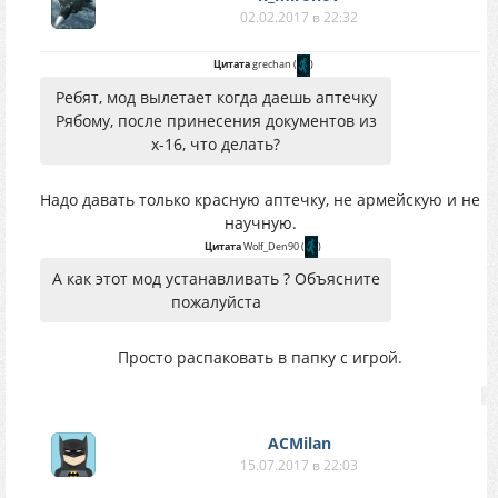
02.02.2017 в 22:32
Цитата
grechan
(
)
Ребят, мод вылетает когда даешь аптечку
Рябому, после принесения документов из
х-16, что делать?
Надо давать только красную аптечку, не армейскую и не
научную.
Цитата
Wolf_Den90
(
)
А как этот мод устанавливать ? Объясните
пожалуйста
Просто распаковать в папку с игрой.
ACMilan
15.07.2017 в 22:03