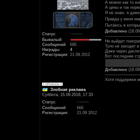
А можно как то вз
А цены и так нор
Я не знаю, я даже
Правда у меня мак
Пытаюсь в который
Добавлено
(18.09
Статус
:
----------------------------
Бывалый
:
Не выйдет поиграт
Сообщений
:
685
Тупо не заходит в
Награды
:
4
Даже через диспет
Регистрация
:
21.09.2012
Вот последние ст
Добавлено
(18.09
----------------------------
Хотя поддержки м
Злобная реклама
Суббота, 15.09.2018, 17:33
Статус
:
Сообщений
:
666
Регистрация
:
21.09.2012