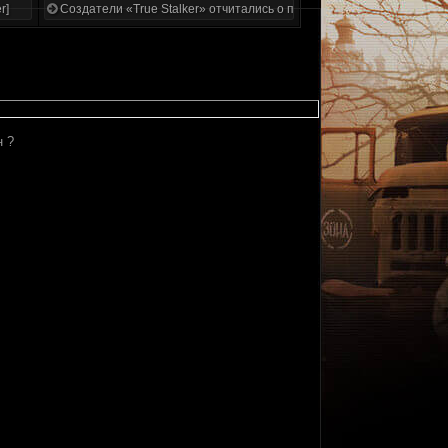
r]
Создатели «True Stalker» отчитались о проделанной работе
н ?