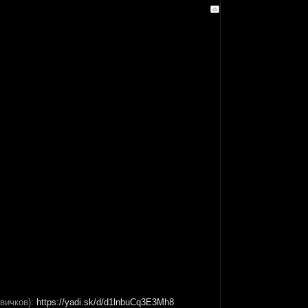
вичков):
https://yadi.sk/d/d1lnbuCq3E3Mh8