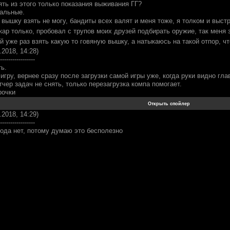
ять из этого только показания выживания ГГ?
мальные.
 вышку взять не могу, бандиты всех валят и меня тоже, я толком и выс
ар только, пробовал с трупов моих друзей подбирать оружие, так меня 
 уже раз взять какую то говяную вышку, а натыкаюсь на такой отпор, ч
.2018, 14:28)
-----------------
ь.
 игру, вернее сразу после загрузки самой игры уже, когда руки видно гла
чер задач не снять, только перезагрузка компа помогает.
рочки
.2018, 14:29)
-----------------
ода нет, потому думаю это бесполезно