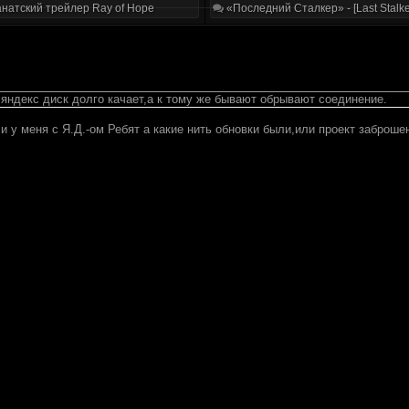
натский трейлер Ray of Hope
«Последний Сталкер» - [Last Stalke
 яндекс диск долго качает,а к тому же бывают обрывают соединение.
и у меня с Я.Д.-ом Ребят а какие нить обновки были,или проект заброше