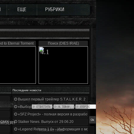
Ы
ЕЩЕ
РУБРИКИ
 to Eternal Torment
Поиск (DIES IRAE)
4.1
Последние новости
Вышел первый трейлер S.T.A.L.K.E.R. 2
«Выбор» - четвертый отчет о разработке!
«SFZ Project» - полная версия в разработке!
+DMX 1.3.5.ООП.МА.К.
Stalker News. Выпуск от 29.06.20
 MISERY
«Legend Returns 1.0» - Информация о моде за июнь 2020