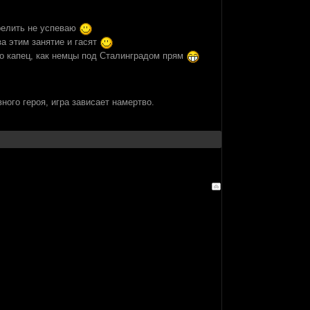
трелить не успеваю
за этим занятие и гасят
то капец, как немцы под Сталинградом прям
вного героя, игра зависает намертво.