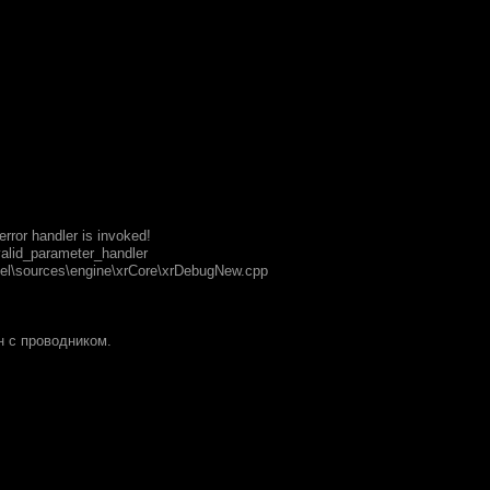
error handler is invoked!
nvalid_parameter_handler
iquel\sources\engine\xrCore\xrDebugNew.cpp
н с проводником.