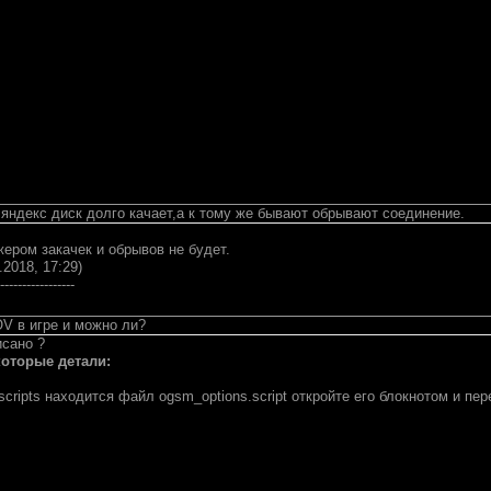
 яндекс диск долго качает,а к тому же бывают обрывают соединение.
ером закачек и обрывов не будет.
.2018, 17:29)
-----------------
OV в игре и можно ли?
исано ?
которые детали:
scripts находится файл ogsm_options.script откройте его блокнотом и пе