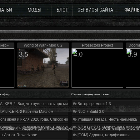
ТАТЬИ
МОДЫ
БЛОГ
СЕРВИСЫ САЙТА
ФАЙЛ
лкер»
World of War - Mod 0.2
Prosectors Project
Doomed
3.5
4.0
3.9
й эфир
Самые популярные темы
ALKER 2. Все, что нужно знать про мир, геймплей и сюжет | Разбор трейлера
Ветер времени 1.3
T.A.L.K.E.R. 2 Картина Маслом
NLC 7 Build 3.0
оги июня и июля 2020 года. Список нововведений
Упавшая звезда. Честь наёмника
бречённый на вечные муки». Слабоумие и отвага
S.T.A.L.K.E.R. - Народная Солянка
ификации
»
Аддоны для модификаций
»
OGSM CS 1.8 CE Сборка OGSM
н-Арт от Ruwartzone
[COM] Аддоны, модификации.