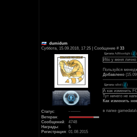
dumidum
Суббота, 15.09.2018, 17:25 | Сообщение #
33
Цитата
AdMoonlight
(
)
Ибо у меня лично
Пользуйся менедж
Добавлено
(15.09
----------------------------
Цитата
rallod
(
)
А как изменить F
Тут ничего не нап
Как изменить не
в папке gamedata\
Статус
:
Ветеран
:
Сообщений
:
4748
Награды
:
5
Регистрация
:
01.08.2015