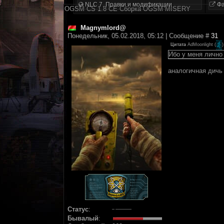
NLC 7. Правки и модификации
Фа
OGSM CS 1.8 CE Сборка OGSM MISERY
Magnymlord@
Понедельник, 05.02.2018, 05:12 | Сообщение #
31
Цитата
AdMoonlight
(
)
Ибо у меня лично
аналогичная дичь 
Статус
:
Бывалый
: