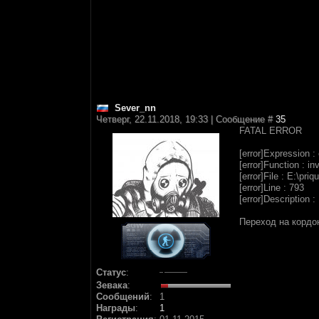
Sever_nn
Четверг, 22.11.2018, 19:33 | Сообщение #
35
FATAL ERROR
[error]Expression : 
[error]Function : i
[error]File : E:\pr
[error]Line : 793
[error]Description :
Переход на кордо
Статус
:
Зевака
:
Сообщений
:
1
Награды
:
1