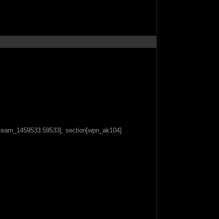
_team_1459533:59533], section[wpn_ak104]