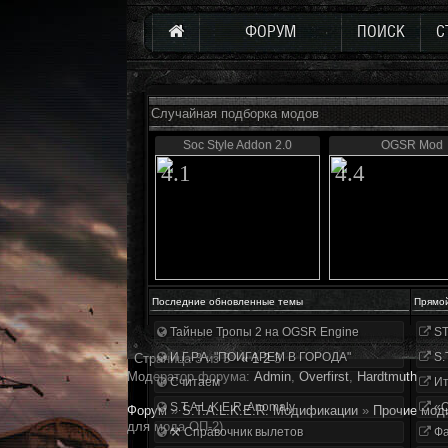
ФОРУМ
ПОИСК
С
Случайная подборка модов
Soc Style Addon 2.0
OGSR Mod
4.1
4.4
Последние обновленные темы
Прямо
Тайные Тропы 2 на OGSR Engine
ST
И.Г.Р.А. "ПОИГАРЕМ В ГОРОДА"
S.
Страница
3
из
3
«
1
2
3
Модератор форума:
Аdmin
,
Overfirst
,
Hardtmuth
Считаем
Ит
S.T.A.L.K.E.R. Anomaly
«О
Форум
»
S.T.A.L.K.E.R. Модификации
»
Прочие мод
для мода ОП-2)
⚒ Справочник вылетов
Фа