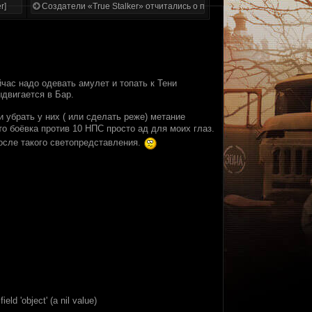
r]
Создатели «True Stalker» отчитались о проделанной работе
йчас надо одевать амулет и топать к Тени
ыдвигается в Бар.
 убрать у них ( или сделать реже) метание
о боёвка против 10 НПС просто ад для моих глаз.
осле такого светопредставления.
eld 'object' (a nil value)