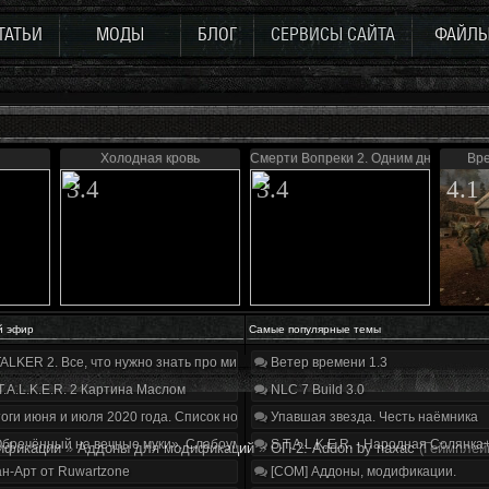
ТАТЬИ
МОДЫ
БЛОГ
СЕРВИСЫ САЙТА
ФАЙЛ
Холодная кровь
Смерти Вопреки 2. Одним днем живу
Вре
3.4
3.4
4.1
й эфир
Самые популярные темы
ALKER 2. Все, что нужно знать про мир, геймплей и сюжет | Разбор трейлера
Ветер времени 1.3
T.A.L.K.E.R. 2 Картина Маслом
NLC 7 Build 3.0
оги июня и июля 2020 года. Список нововведений
Упавшая звезда. Честь наёмника
бречённый на вечные муки». Слабоумие и отвага
S.T.A.L.K.E.R. - Народная Солянка
ификации
»
Аддоны для модификаций
»
ОП-2: Addon by naxac
(Геймплей
н-Арт от Ruwartzone
[COM] Аддоны, модификации.