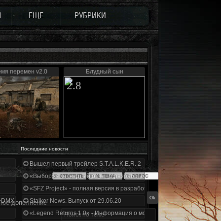
Ы
ЕЩЕ
РУБРИКИ
мя перемен v2.0
Блудный сын
2.8
Последние новости
Вышел первый трейлер S.T.A.L.K.E.R. 2
«Выбор» - четвертый отчет о разработке!
«SFZ Project» - полная версия в разработке!
+DMX 1.3.5.ООП.МА.К.
Stalker News. Выпуск от 29.06.20
ное дополнение
«Legend Returns 1.0» - Информация о моде за июнь 2020