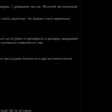
индовс 7 домашняя чистая. Microsoft net.framework
с опять вылетает. Но бывает и всё нормально
ься на острове то артефакты и декодер закидывает
и кучненько появляются там.
ка при штурме блокпоста и два мстителя возле
ocal 'obj' (a nil value)