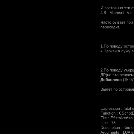
И постоянно эти с
4.8 . Microsoft Vi
Часто бывает при 
переходит.
1.По поводу остро
к Церкви в лужу в
2.По поводу убор
ДР(но это решаем
Добавлено
(15.07
----------------------------
Вылет по острова
Expression : fatal e
Function : CScriptE
File : E:\stalker\s
Line : 73
Description : <no 
Arguments : LUA erro