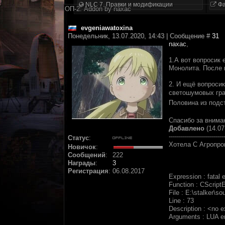
NLC 7. Правки и модификации
Фа
ОП-2: Addon by naxac
evgeniawatoxina
Понедельник, 13.07.2020, 14:43 | Сообщение #
31
naxac
,
1.А вот вопросик 
Монолита. После к
2. И ещё вопросик
светошумовых гр
Половина из подс
Спасибо за внима
Добавлено
(14.07
----------------------------
Статус
:
Хотела С Агропро
Новичок
:
Сообщений
:
222
Награды
:
3
Регистрация
:
06.08.2017
Expression : fatal e
Function : CScriptE
File : E:\stalker\s
Line : 73
Description : <no 
Arguments : LUA erro