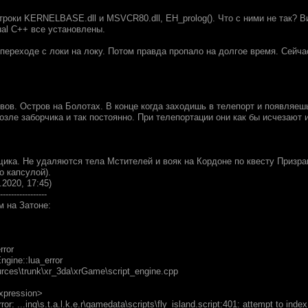
троки KERNELBASE.dll и MSVCR80.dll, EH_prolog(). Что с ними не так? В
sual C++ все установлены.
переходе с локи на локу. Потом правда пропало на долгое время. Сейча
вов. Остров на Болотах. В конце когда заходишь в телепорт и появляеш
озле заборчика и так постоянно. При телепортации они как бы исчезают 
щика. Не удаляются тела Мстителей и вояк на Кордоне по квесту Призра
о капсулой).
.2020, 17:45)
-----------------
м на Затоне:
rror
ngine::lua_error
ources\trunk\xr_3da\xrGame\script_engine.cpp
expression>
r: ...ing\s.t.a.l.k.e.r\gamedata\scripts\fly_island.script:401: attempt to index l