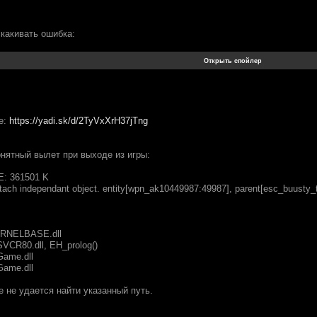
скакивать ошибка:
е:
https://yadi.sk/d/2TyVxXrH37jTng
онятный вылет при выходе из игры:
: 361501 K
tach independant object. entity[wpn_ak10449987:49987], parent[esc_buusty
ERNELBASE.dll
CR80.dll, EH_prolog()
Game.dll
Game.dll
еме не удается найти указанный путь.