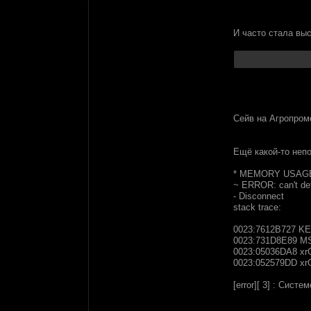
И часто стала вы
Сейв на Агропром
Ещё какой-то неп
* MEMORY USAGE
~ ERROR: can't de
- Disconnect
stack trace:
0023:7612B727 K
0023:731D8E89 MSV
0023:05036DA8 xr
0023:052579DD xr
[error][ 3] : Сист