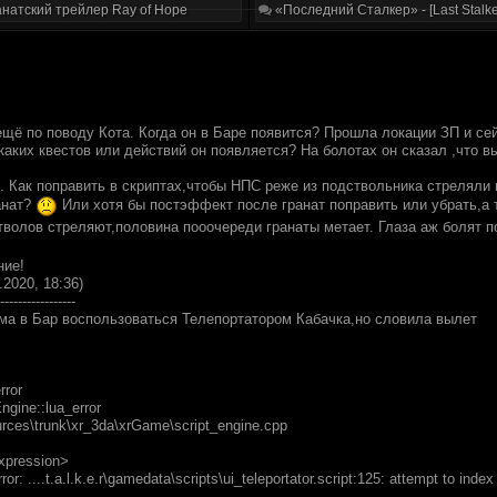
натский трейлер Ray of Hope
«Последний Сталкер» - [Last Stalke
ещё по поводу Кота. Когда он в Баре появится? Прошла локации ЗП и се
аких квестов или действий он появляется? На болотах он сказал ,что в
. Как поправить в скриптах,чтобы НПС реже из подствольника стреляли и
анат?
Или хотя бы постэффект после гранат поправить или убрать,а т
тволов стреляют,половина пооочереди гранаты метает. Глаза аж болят п
ние!
.2020, 18:36)
-----------------
ма в Бар воспользоваться Телепортатором Кабачка,но словила вылет
rror
ngine::lua_error
ources\trunk\xr_3da\xrGame\script_engine.cpp
expression>
r: ....t.a.l.k.e.r\gamedata\scripts\ui_teleportator.script:125: attempt to index fi