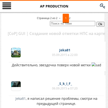
AP PRODUCTION
Страница
2
из
2
«
1
2
[CoP] GUI | Создание новой отметки НПС на карте
Jeka81
05.09.2015 в 22:00
Действительно, звездочка поверх новой метки
_S_k_i_F_
06.09.2015 в 07:20
Jeka81
, я написал решение проблемы, смотри на
предыдущей странице.