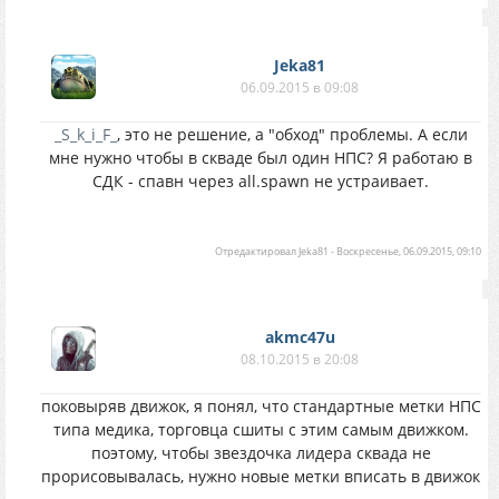
Jeka81
06.09.2015 в 09:08
_S_k_i_F_
, это не решение, а "обход" проблемы. А если
мне нужно чтобы в скваде был один НПС? Я работаю в
СДК - спавн через all.spawn не устраивает.
Отредактировал
Jeka81
-
Воскресенье, 06.09.2015, 09:10
akmc47u
08.10.2015 в 20:08
поковыряв движок, я понял, что стандартные метки НПС
типа медика, торговца сшиты с этим самым движком.
поэтому, чтобы звездочка лидера сквада не
прорисовывалась, нужно новые метки вписать в движок