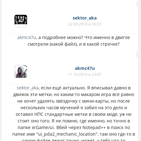
sektor_aka
22.09.2016 в 16:57
akmc47u
, а подробнее можно? Что именно в двигле
смотрели (какой файл), и в какой строчке?
akmc47u
11.10.2016 в 23:47
sektor_aka
, если ещё актуально. Я вписывал давно в
движок эти метки, но каким-то макаром игра всё равно
не хочет удалять звёздочку с мини-карты, но после
нескольких часов мучений я забил на это дело и
оставил НПС стандартные метки в своём моде, уж не
стоит оно того. Я не помню, где именно, но точно в
папке xrGame/ui. Вбей через Notepad++ в поиск по
папке имя "ui_pda2_mechanic_location", там оно где-то в
одном файле лежит точно, может, у тебя что-то