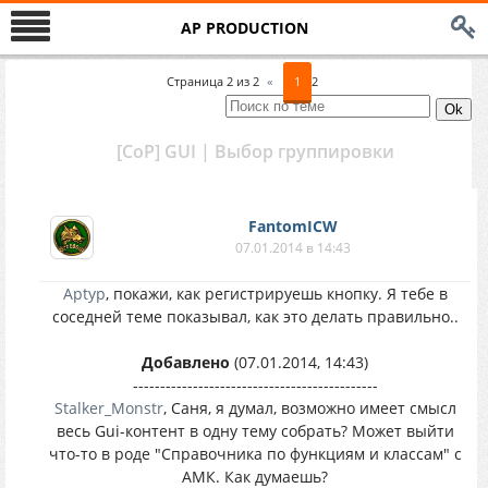
AP PRODUCTION
Страница
2
из
2
«
1
2
[CoP] GUI | Выбор группировки
FantomICW
07.01.2014 в 14:43
Aptyp
, покажи, как регистрируешь кнопку. Я тебе в
соседней теме показывал, как это делать правильно..
Добавлено
(07.01.2014, 14:43)
---------------------------------------------
Stalker_Monstr
, Саня, я думал, возможно имеет смысл
весь Gui-контент в одну тему собрать? Может выйти
что-то в роде "Справочника по функциям и классам" с
АМК. Как думаешь?