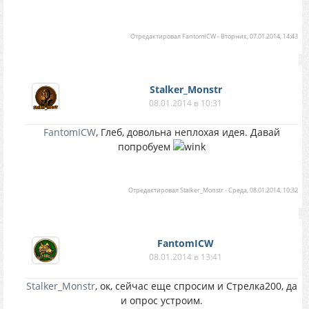
Отредактировал
FantomICW
-
Вторник, 07.01.2014, 14:43
Stalker_Monstr
08.01.2014 в 10:31
FantomICW
, Глеб, довольна неплохая идея. Давай
попробуем
Отредактировал
Stalker_Monstr
-
Среда, 08.01.2014, 10:32
FantomICW
08.01.2014 в 13:41
Stalker_Monstr
, ок, сейчас еще спросим и Стрелка200, да
и опрос устроим.