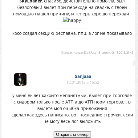
SkyLoader
, спасибо, действительно помогла, был
безлоговый вылет при переходе на свалке, с твоей
помощью нашел причину, и теперь хорошо переходит
_________________
косо создал секцию респавна, ппц, а лог не показывало
Отредактировал
DarkFace
-
Вторник, 06.11.2012, 21:42
Sanjaaa
12.01.2013 в 16:52
у меня вылет какойто непанятный. вылет при торговле
с сидором только после АТП а до АТП норм торговал. в
вылете мол ошибка приложения
сделал как здесь написано. вот последние строчки. если
че могу весь лог выложить