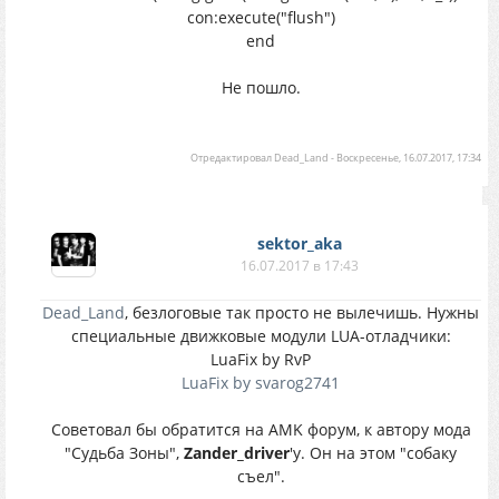
con:execute("flush")
end
Не пошло.
Отредактировал
Dead_Land
-
Воскресенье, 16.07.2017, 17:34
sektor_aka
16.07.2017 в 17:43
Dead_Land
, безлоговые так просто не вылечишь. Нужны
специальные движковые модули LUA-отладчики:
LuaFix by RvP
LuaFix by svarog2741
Советовал бы обратится на AMK форум, к автору мода
"Судьба Зоны",
Zander_driver
'у. Он на этом "собаку
съел".