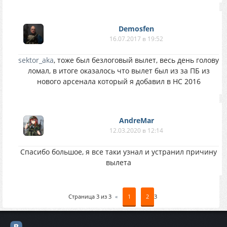
Demosfen
16.07.2017 в 19:52
sektor_aka
, тоже был безлоговый вылет, весь день голову
ломал, в итоге оказалось что вылет был из за ПБ из
нового арсенала который я добавил в НС 2016
AndreMar
12.03.2020 в 12:14
Спасибо большое, я все таки узнал и устранил причину
вылета
Страница
3
из
3
«
1
2
3