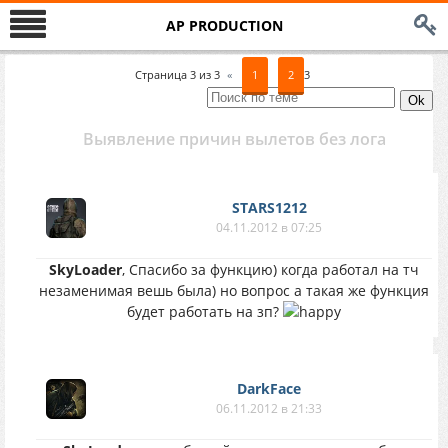
AP PRODUCTION
Страница
3
из
3
«
1
2
3
Выявление причин вылетов без лога
STARS1212
04.11.2012 в 07:25
SkyLoader
, Спасибо за функцию) когда работал на тч
незаменимая вешь была) но вопрос а такая же функция
будет работать на зп?
DarkFace
06.11.2012 в 21:33