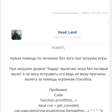
Отредактировал
Sanjaaa
-
Суббота, 12.01.2013, 16:52
Dead_Land
16.07.2017 в 17:33
FEAR97
,
Нужна помощь по лечению без лога при загрузке игры
При загрузке уровня "Радар" вылетает игра без логовый
вылет я не могу исправить его ведь не вижу причины
вылета за помощь огромная спасибка.
Пробывал:
Code
function printf(fmt,...)
local con = get_console()
con:execute(string.gsub(string.format(fmt,...), " ", "_"))