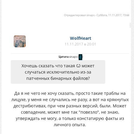
Отредактировал
sinaps
-
Суббота, 11.11.2017, 19:44
WolfHeart
11.11.2017 в 20:01
Цитата
sinaps
(
)
Хочешь сказать что такая Ѡ может
случаться исключительно из-за
патченных бинарных файлов?
Да я не чего не хочу сказать, просто такие траблы на
лицухе, у меня не случались не разу, а вот на крякнутых
дестрибютивах, при чем разных версий, были. Может
совпадение, может мне так "повезло", не знаю,
утверждать не могу, а только констатирую факты из
личного опыта.