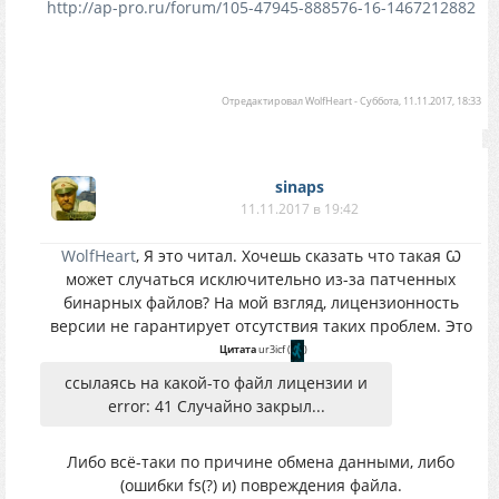
http://ap-pro.ru/forum/105-47945-888576-16-1467212882
Отредактировал
WolfHeart
-
Суббота, 11.11.2017, 18:33
sinaps
11.11.2017 в 19:42
WolfHeart
, Я это читал. Хочешь сказать что такая Ѡ
может случаться исключительно из-за патченных
бинарных файлов? На мой взгляд, лицензионность
версии не гарантирует отсутствия таких проблем. Это
Цитата
ur3icf
(
)
ссылаясь на какой-то файл лицензии и
error: 41 Случайно закрыл...
Либо всё-таки по причине обмена данными, либо
(ошибки fs(?) и) повреждения файла.