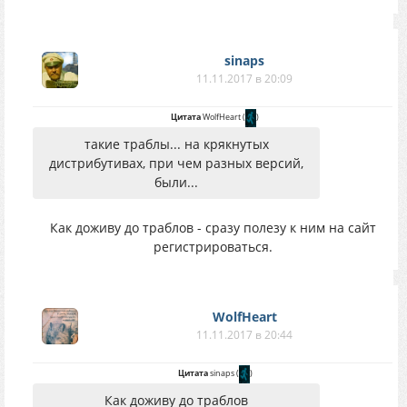
sinaps
11.11.2017 в 20:09
Цитата
WolfHeart
(
)
такие траблы... на крякнутых
дистрибутивах, при чем разных версий,
были...
Как доживу до траблов - сразу полезу к ним на сайт
регистрироваться.
WolfHeart
11.11.2017 в 20:44
Цитата
sinaps
(
)
Как доживу до траблов