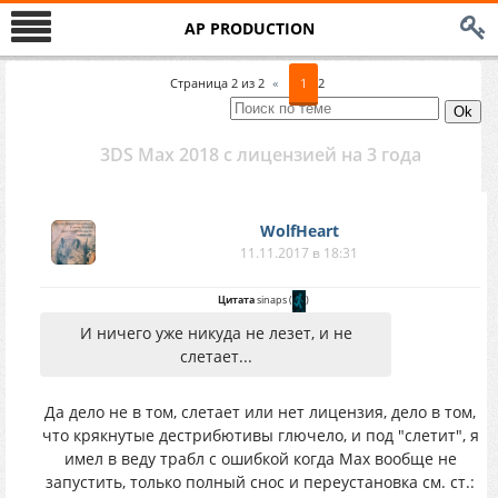
AP PRODUCTION
Страница
2
из
2
«
1
2
3DS Max 2018 с лицензией на 3 года
WolfHeart
11.11.2017 в 18:31
Цитата
sinaps
(
)
И ничего уже никуда не лезет, и не
слетает...
Да дело не в том, слетает или нет лицензия, дело в том,
что крякнутые дестрибютивы глючело, и под "слетит", я
имел в веду трабл с ошибкой когда Мах вообще не
запустить, только полный снос и переустановка см. ст.: