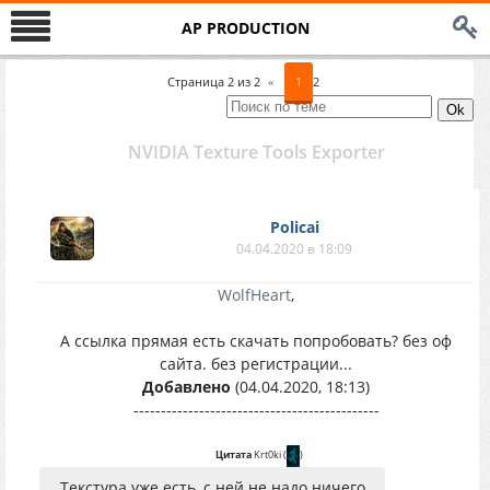
AP PRODUCTION
Страница
2
из
2
«
1
2
NVIDIA Texture Tools Exporter
Policai
04.04.2020 в 18:09
WolfHeart
,
А ссылка прямая есть скачать попробовать? без оф
сайта. без регистрации...
Добавлено
(04.04.2020, 18:13)
---------------------------------------------
Цитата
Krt0ki
(
)
Текстура уже есть, с ней не надо ничего