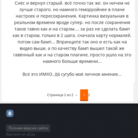
Снёс и вернул старый. всё точно так же. он ничем не
лучше старого. но намного геморройнее в плане
настроек и пересохранения. Картинка визуальная в
реальном времени вроде супер. но после сохранения
такое гавно как и на старом.... за раз не сделать бамп
как в старом, только в 2 шага. сначала карту нормалей.
потом сам бамп... Впринципе так оно и есть как на
видео выше, а по качеству бамп вышел такой же
гавённый как и на старом плагине, просто ушло на это
намного больше времени...
Всё это ИМХО..)))) сугубо моё личное мнение...
Страница
2
из
2
«
1
2
Полная версия сайта
Хостинг от
uCoz