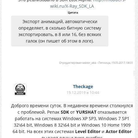
wiki.ru/X-Ray_SDK_LA
Цитата
Экспорт анимаций, автоматически
определяет, в сколько битную систему
экспортировать, в 8 или 16, без всяких
галок (он пишет об этом в логе).
Отредактировал
sektor_aka
-
Пятница, 19.05.2017, 04:01
Theckage
15.12.2019 в 10:44
Доброго времени суток. В недавнем времени столкнулся
с проблемой. Репак
SDK
от
YURSHAT
отказывается
работать на системах Windows XP SP3, Windows 7 SP1
32\64 bit, Windows 8 32\64 bit и Windows 10 Home 1909
64 bit. На всех этих системах
Level Editor
и
Actor Editor
выдают одну и туже ошибку: