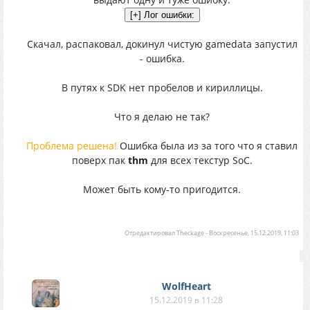
Скачал, распаковал, докинул чистую gamedata запустил
- ошибка.
В путях к SDK нет пробелов и кириллицы.
Что я делаю не так?
Проблема решена!
Ошибка была из за того что я ставил
поверх пак
thm
для всех текстур SoC.
Может быть кому-то пригодится.
Отредактировал
Theckage
-
Воскресенье, 15.12.2019, 11:03
WolfHeart
15.12.2019 в 11:28