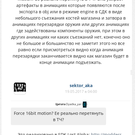
артефакты в анимациях которые появляются после
экспорта в obj или в режиме engine в СДК в виде
небольшого съезжания костей магазина и затвора в
анимациях перезарядки оружия или других анимациях
где задействованы компоненты оружия, при этом в
других анимациях ни каких съезжаний нет, конечно оно
не большое и большинство не заметит этого но все
равно если присмотреться видно когда анимация
перезарядки заканчивается видно как магазин будет в
конце анимации подъезжать.
sektor_aka
19.05.2017 в 04:00
Цитата
Dyadka_yar
(
)
Force 16bit motion? Ее реально перетянуть
в ТЧ?
Это реализовано в SDK Lost Alpha:
http://modders-