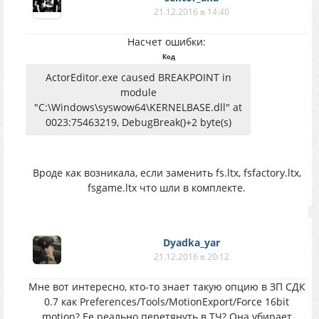
21.12.2016 в 14:40
Насчет ошибки:
Код
ActorEditor.exe caused BREAKPOINT in
module
"C:\Windows\syswow64\KERNELBASE.dll" at
0023:75463219, DebugBreak()+2 byte(s)
Вроде как возникала, если заменить fs.ltx, fsfactory.ltx,
fsgame.ltx что шли в комплекте.
Dyadka_yar
21.12.2016 в 20:12
Мне вот интересно, кто-то знает такую опцию в ЗП СДК
0.7 как Preferences/Tools/MotionExport/Force 16bit
motion? Ее реально перетянуть в ТЧ? Она убирает