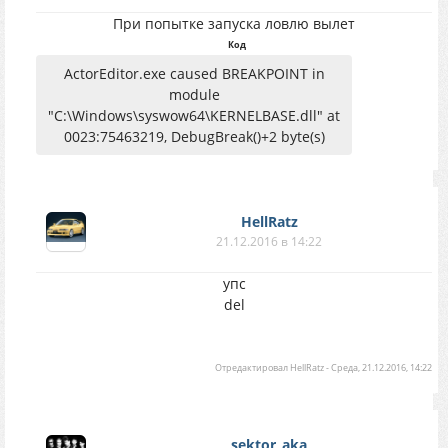
При попытке запуска ловлю вылет
Код
ActorEditor.exe caused BREAKPOINT in
module
"C:\Windows\syswow64\KERNELBASE.dll" at
0023:75463219, DebugBreak()+2 byte(s)
HellRatz
21.12.2016 в 14:22
упс
del
Отредактировал
HellRatz
-
Среда, 21.12.2016, 14:22
sektor_aka