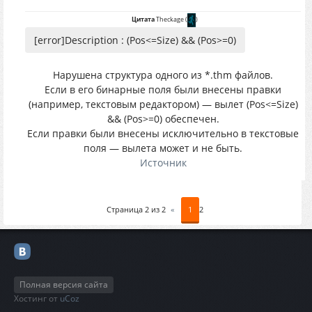
Цитата
Theckage
(
)
[error]Description : (Pos<=Size) && (Pos>=0)
Нарушена структура одного из *.thm файлов.
Если в его бинарные поля были внесены правки
(например, текстовым редактором) — вылет (Pos<=Size)
&& (Pos>=0) обеспечен.
Если правки были внесены исключительно в текстовые
поля — вылета может и не быть.
Источник
Страница
2
из
2
«
1
2
Полная версия сайта
Хостинг от
uCoz