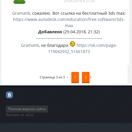
29.04.2018 в 21:32
Gramatik
, сожалею. Вот ссылка на бесплатный 3ds max:
https://www.autodesk.com/education/free-software/3ds-
max
Добавлено
(29.04.2018, 21:32)
---------------------------------------------
Gramatik
, не благодари
https://vk.com/page-
119042932_51661873
Страница
3
из
3
«
1
2
3
Полная версия сайта
Хостинг от
uCoz