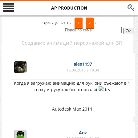
AP PRODUCTION
Страница
3
из
3
«
1
2
3
Создание анимаций персонажей для ЗП
alex1197
15.04.2015 в 18:34
Когда я загружаю анимацию для рук, они съежают в 1
точку и руку как бы оторвало(
Autodesk Max 2014
Anz