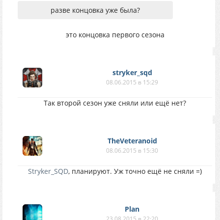
разве концовка уже была?
это концовка первого сезона
stryker_sqd
08.06.2015 в 15:29
Так второй сезон уже сняли или ещё нет?
TheVeteranoid
08.06.2015 в 15:30
Stryker_SQD
, планируют. Уж точно ещё не сняли =)
Plan
23.08.2015 в 22:20