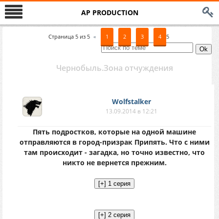
AP PRODUCTION
Страница
5
из
5
«
1
2
3
4
5
Чернобыль.Зона отчуждения
Wolfstalker
13.09.2014 в 12:21
Пять подростков, которые на одной машине
отправляются в город-призрак Припять. Что с ними
там происходит - загадка, но точно известно, что
никто не вернется прежним.