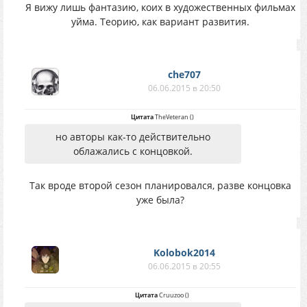
Я вижу лишь фантазию, коих в художественных фильмах
уйма. Теорию, как вариант развития.
che707
06.06.2015 в 20:50
Цитата
TheVeteran
(
)
но авторы как-то действительно
облажались с концовкой.
Так вроде второй сезон планировался, разве концовка
уже была?
Kolobok2014
06.06.2015 в 20:55
Цитата
Cruuzoo
(
)