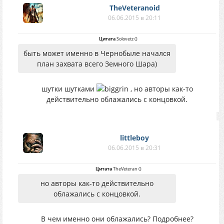
TheVeteranoid
06.06.2015 в 20:11
Цитата
Solovetz
(
)
быть может именно в Чернобыле начался
план захвата всего Земного Шара)
шутки шутками
, но авторы как-то
действительно облажались с концовкой.
littleboy
06.06.2015 в 20:31
Цитата
TheVeteran
(
)
но авторы как-то действительно
облажались с концовкой.
В чем именно они облажались? Подробнее?