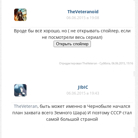
TheVeteranoid
06.06.2015 в 19:08
Вроде бы всё хорошо, но ( не открывать спойлер, если
не посмотрели весь сериал)
Отредактировал
TheVeteran
-
Суббота, 06.06.2015, 19:16
JIbIC
06.06.2015 в 19:43
TheVeteran
, быть может именно в Чернобыле начался
план захвата всего Земного Шара) И поэтому СССР стал
самой большой страной