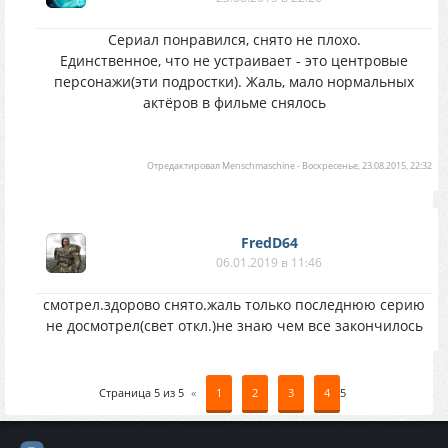
Сериал понравился, снято не плохо.
Единственное, что не устраивает - это центровые
персонажи(эти подростки). Жаль, мало нормальных
актёров в фильме снялось
Отредактировал
Menschmaschine
-
Воскресенье, 23.08.2015, 22:32
FredD64
06.01.2019 в 11:46
смотрел.здорово снято.жаль только последнюю серию
не досмотрел(свет откл.)не знаю чем все закончилось
Страница
5
из
5
«
1
2
3
4
5