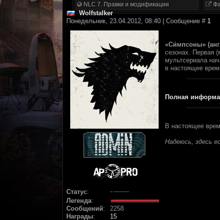
NLC 7. Правки и модификации
Фа
Wolfstalker
Понедельник, 23.04.2012, 08:40 | Сообщение #
1
«Си́мпсоны» (анг
сезонах. Первая 
мультсериала нач
в настоящее время
Полная информа
В настоящее время
Надеюсь, здесь 
Статус
:
Легенда
:
Сообщений
:
2258
Награды
:
15