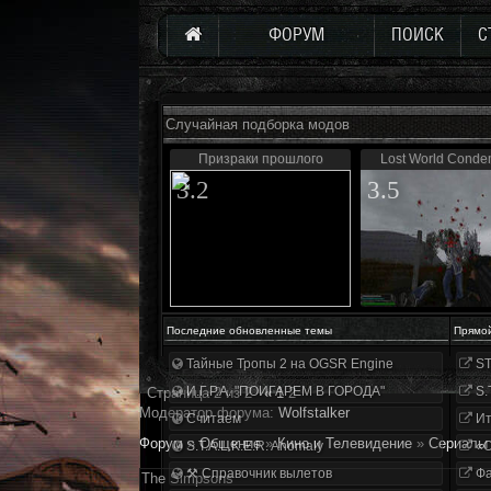
ФОРУМ
ПОИСК
С
Случайная подборка модов
Призраки прошлого
Lost World Cond
3.2
3.5
Последние обновленные темы
Прямо
Тайные Тропы 2 на OGSR Engine
ST
И.Г.Р.А. "ПОИГАРЕМ В ГОРОДА"
S.
Страница
2
из
2
«
1
2
Модератор форума:
Wolfstalker
Считаем
Ит
Форум
»
Общение
»
Кино и Телевидение
»
Сериалы
S.T.A.L.K.E.R. Anomaly
«О
⚒ Справочник вылетов
Фа
The Simpsons