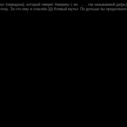
т (передача), который чмерит Америку с ее ..... , так называемой де(р
точку. За что ему и спасибо.)))) Клевый мульт. По дольше бы продолжался