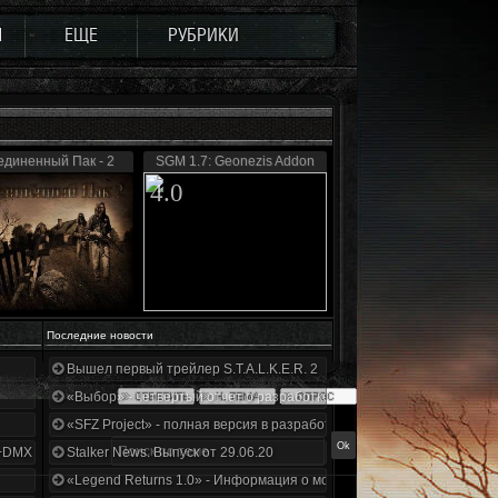
Ы
ЕЩЕ
РУБРИКИ
диненный Пак - 2
SGM 1.7: Geonezis Addon
4.0
Последние новости
Вышел первый трейлер S.T.A.L.K.E.R. 2
«Выбор» - четвертый отчет о разработке!
«SFZ Project» - полная версия в разработке!
+DMX 1.3.5.ООП.МА.К.
Stalker News. Выпуск от 29.06.20
«Legend Returns 1.0» - Информация о моде за июнь 2020