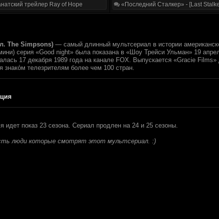
натский трейлер Ray of Hope
«Последний Сталкер» - [Last Stalke
л. The Simpsons)
— самый длинный мультсериал в истории американског
(мини) серия «Good night» была показана в «Шоу Трейси Ульман» 19 апр
алась 17 декабря 1989 года на канале FOX. Выпускается «Gracie Films»
 знако́м телезрителям более чем 100 стран.
ция
 идет показ 23 сезона. Сериал продлен на 24 и 25 сезоны.
есть люди которые смотрят этот мультсериал. :)