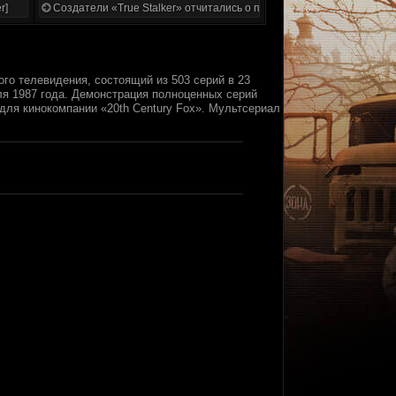
r]
Создатели «True Stalker» отчитались о проделанной работе
о телевидения, состоящий из 503 серий в 23
еля 1987 года. Демонстрация полноценных серий
 для кинокомпании «20th Century Fox». Мультсериал