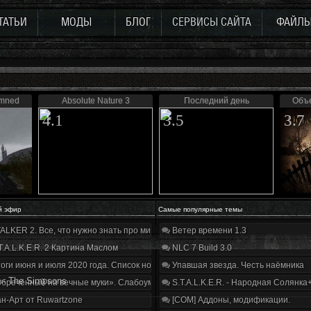
ТАТЬИ
МОДЫ
БЛОГ
СЕРВИСЫ САЙТА
ФАЙЛ
emned
Absolute Nature 3
Последний день
Объе
4.1
3.5
3.7
й эфир
Самые популярные темы
ALKER 2. Все, что нужно знать про мир, геймплей и сюжет | Разбор трейлера
Ветер времени 1.3
T.A.L.K.E.R. 2 Картина Маслом
NLC 7 Build 3.0
оги июня и июля 2020 года. Список нововведений
Упавшая звезда. Честь наёмника
»
The Simpsons
бречённый на вечные муки». Слабоумие и отвага
S.T.A.L.K.E.R. - Народная Солянка
н-Арт от Ruwartzone
[COM] Аддоны, модификации.